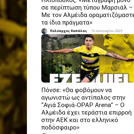
Ηλιόπουλος: «Μεταγραφή μόνο
σε περίπτωση τύπου Μαρσιάλ –
Με τον Αλμέιδα οραματιζόμαστ
τα ίδια πράγματα»
Πολύαρχος Καπάλας
-
16 Ιανουαρίου 2025
Πόνσε: «Θα φοβόμουν να
αγωνιστώ ως αντίπαλος στην
“Αγιά Σοφιά-OPAP Arena” – Ο
Αλμέιδα έχει τεράστια επιρροή
στην ΑΕΚ και στο ελληνικό
ποδόσφαιρο»