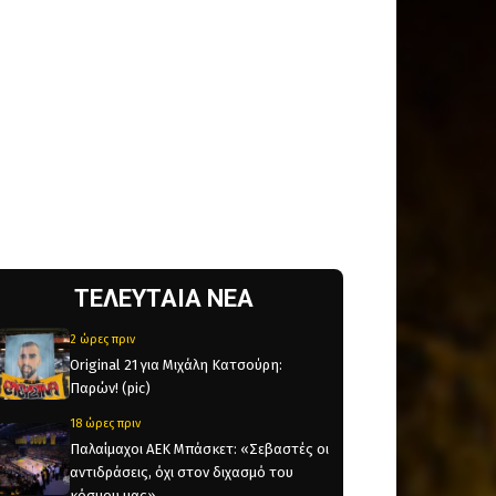
ΤΕΛΕΥΤΑΙΑ ΝΕΑ
2 ώρες πριν
Original 21 για Μιχάλη Κατσούρη:
Παρών! (pic)
18 ώρες πριν
Παλαίμαχοι ΑΕΚ Μπάσκετ: «Σεβαστές οι
αντιδράσεις, όχι στον διχασμό του
κόσμου μας»