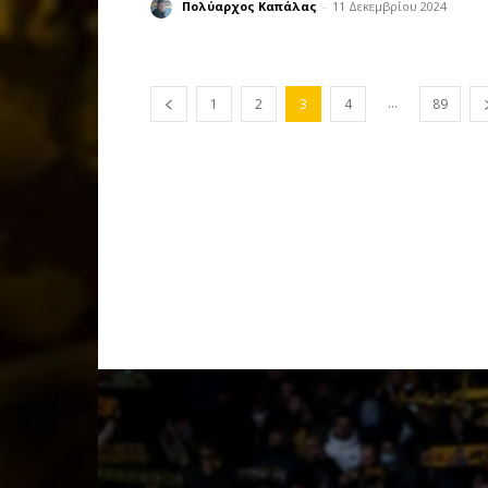
Πολύαρχος Καπάλας
-
11 Δεκεμβρίου 2024
...
1
2
3
4
89