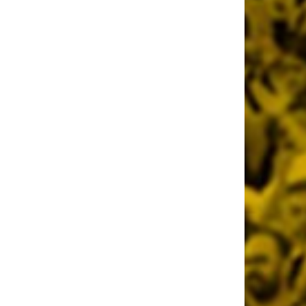
Όλη η Κρήτη «Κιτρινόμαυρη» :
Ολοταχώς για sold out τα εισιτήρια της
ΑΕΚ για το Super Cup