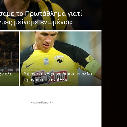
σαμε το Πρωτάθλημα γιατί
γμές μείναμε ενωμένοι»
ξε όλα
Σιμάνσκι: «Είχα να δώσω κι άλλα
πράγματα στην ΑΕΚ»
- Advertisment -