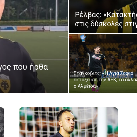
Ρέλβας: «Κατακτή
στις δύσκολες στι
γος που ήρθα
Στάνκοβιτς: «Η Αγιά Σοφιά
εκτόξευσε την ΑΕΚ, τα άλλα
ο Αλμέιδα»