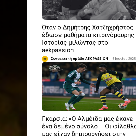
Όταν ο Δημήτρης Χατζηχρήστος
έδωσε μαθήματα κιτρινόμαυρης
Ιστορίας μιλώντας στο
aekpassion
Συντακτική ομάδα AEK PASSION
-
6 Ιουνίου 2025
Γκαρσία: «Ο Αλμέιδα μας έκανε
ένα δεμένο σύνολο – Οι φίλαθλ
μας είχαν δημιουργήσει στην