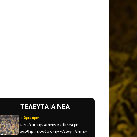
ΤΕΛΕΥΤΑΙΑ ΝΕΑ
11 ώρες πριν
Φιλικό με την Athens Kallithea με
ελεύθερη είσοδο στην «Allwyn Arena»