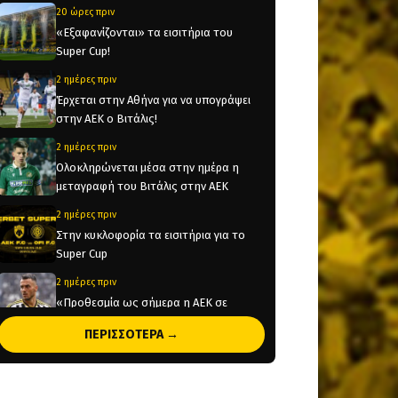
20 ώρες πριν
«Εξαφανίζονται» τα εισιτήρια του
Super Cup!
2 ημέρες πριν
Έρχεται στην Αθήνα για να υπογράψει
στην ΑΕΚ ο Βιτάλις!
2 ημέρες πριν
Ολοκληρώνεται μέσα στην ημέρα η
μεταγραφή του Βιτάλις στην ΑΕΚ
2 ημέρες πριν
Στην κυκλοφορία τα εισιτήρια για το
Super Cup
2 ημέρες πριν
«Προθεσμία ως σήμερα η ΑΕΚ σε
Κόστιτς»
ΠΕΡΙΣΣΟΤΕΡΑ →
2 ημέρες πριν
Ορίστηκαν οι αγώνες της ΑΕΚ για τα
πλέι οφ του Champions League