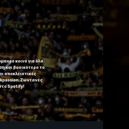
όμαυρο κοινό για όλα
η και βασικότερο το
αι αποκλειστικές
ekpassion. Ζωντανές
στο Spotify!