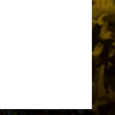
3 ημέρες πριν
Η παρακάμερα του ΑΕΚ – Σεντ
Τρούιντεν (vid)