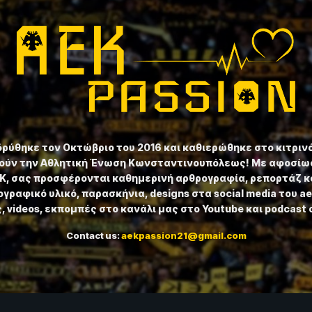
ιδρύθηκε τον Οκτώβριο του 2016 και καθιερώθηκε στο κιτριν
ούν την Αθλητική Ένωση Κωνσταντινουπόλεως! Με αφοσίωσ
ΕΚ, σας προσφέρονται καθημερινή αρθρογραφία, ρεπορτάζ κ
γραφικό υλικό, παρασκήνια, designs στα social media του a
 videos, εκπομπές στο κανάλι μας στο Youtube και podcast 
Contact us:
aekpassion21@gmail.com