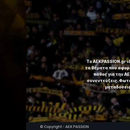
Το ⁦AEKPASSION.gr⁩ 
τα θέματα που αφορ
πάθος για την Α
συνεντεύξεις. Φωτο
μεταδόσεις,
© Copyright - AEK PASSION