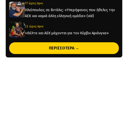
17 ώρες πριν
Ηλιόπουλος σε Βιτάλις: «Υπερήφανος που ήθελες την
ΑΕΚ και καμιά άλλη ελληνική ομάδα» (vid)
22 ώρες πριν
«Θέλτα και ΑΕΚ μάχονται για τον Κέρβιν Αριάνγκα»
23 ώρες πριν
ΠΕΡΙΣΣΟΤΕΡΑ →
Όλη η Κρήτη «Κιτρινόμαυρη» : Ολοταχώς για sold out
τα εισιτήρια της ΑΕΚ για το Super Cup
1 ημέρα πριν
Το ρεπορτάζ του AEKPASSION στην «Ώρα για Μπάλα»
(vid)