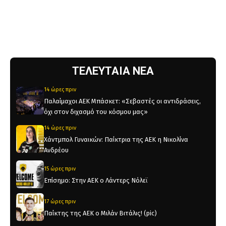
ΤΕΛΕΥΤΑΙΑ ΝΕΑ
14 ώρες πριν
Παλαίμαχοι ΑΕΚ Μπάσκετ: «Σεβαστές οι αντιδράσεις,
όχι στον διχασμό του κόσμου μας»
14 ώρες πριν
Χάντμπολ Γυναικών: Παίκτρια της ΑΕΚ η Νικολίνα
Ανδρέου
15 ώρες πριν
Επίσημο: Στην ΑΕΚ ο Λάντερς Νόλεϊ
17 ώρες πριν
Παίκτης της ΑΕΚ ο Μιλάν Βιτάλις! (pic)