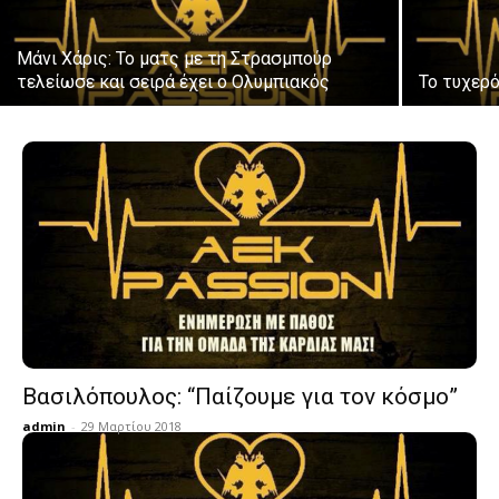
Μάνι Χάρις: Το ματς με τη Στρασμπούρ
τελείωσε και σειρά έχει ο Ολυμπιακός
Το τυχερό
Βασιλόπουλος: “Παίζουμε για τον κόσμο”
admin
-
29 Μαρτίου 2018