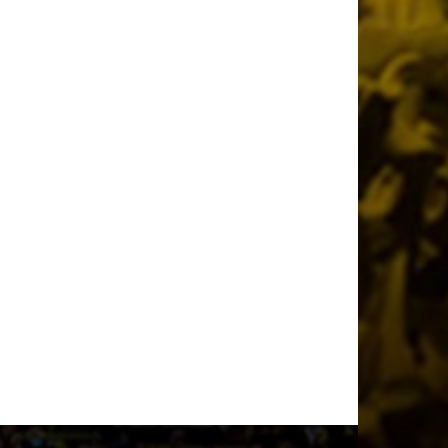
1 ημέρα πριν
Η υποδοχή του Ηλιόπουλου στον Μάγερ
(vid)