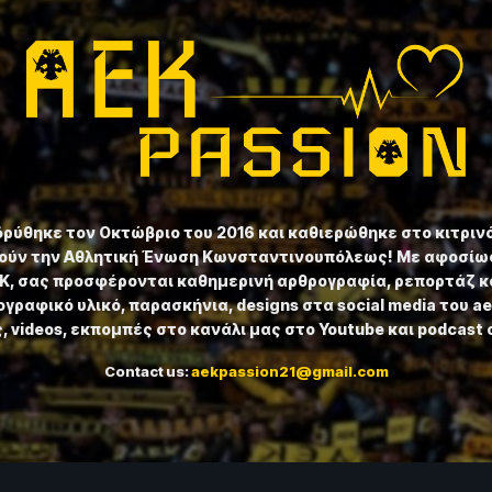
ιδρύθηκε τον Οκτώβριο του 2016 και καθιερώθηκε στο κιτριν
ούν την Αθλητική Ένωση Κωνσταντινουπόλεως! Με αφοσίωσ
ΕΚ, σας προσφέρονται καθημερινή αρθρογραφία, ρεπορτάζ κ
γραφικό υλικό, παρασκήνια, designs στα social media του a
 videos, εκπομπές στο κανάλι μας στο Youtube και podcast 
Contact us:
aekpassion21@gmail.com