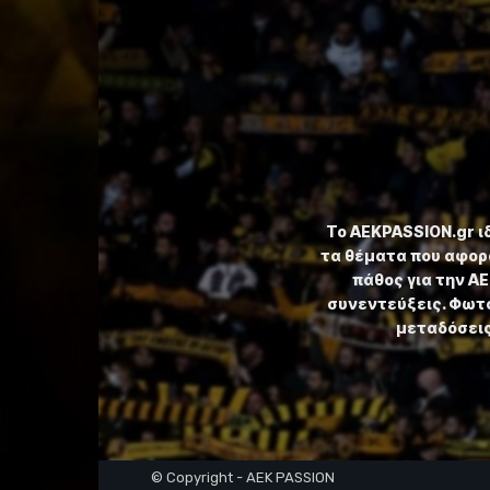
Το ⁦AEKPASSION.gr⁩ 
τα θέματα που αφορ
πάθος για την Α
συνεντεύξεις. Φωτο
μεταδόσεις,
© Copyright - AEK PASSION