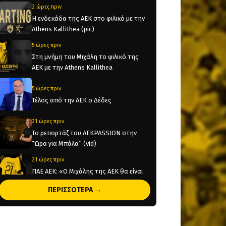
2 ώρες πριν
Η ενδεκάδα της ΑΕΚ στο φιλικό με την
Athens Kallithea (pic)
5 ώρες πριν
Στη μνήμη του Μιχάλη το φιλικό της
ΑΕΚ με την Athens Kallithea
5 ώρες πριν
Τέλος από την ΑΕΚ ο Δέδες
21 ώρες πριν
Το ρεπορτάζ του AEKPASSION στην
“Ώρα για Μπάλα” (vid)
21 ώρες πριν
ΠΑΕ ΑΕΚ: «Ο Μιχάλης της ΑΕΚ θα είναι
πάντα εδώ!»
ΠΕΡΙΣΣΟΤΕΡΑ →
21 ώρες πριν
KAE AEK: «Μιχάλης Κατσούρης – Πάντα,
Παντού, Παρών» (pic)