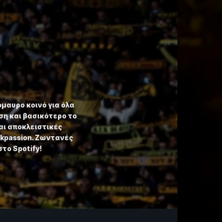
όμαυρο κοινό για όλα
η και βασικότερο το
αι αποκλειστικές
ekpassion. Ζωντανές
στο Spotify!