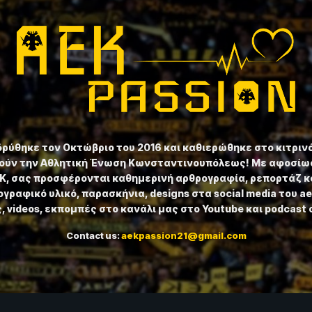
ιδρύθηκε τον Οκτώβριο του 2016 και καθιερώθηκε στο κιτριν
ούν την Αθλητική Ένωση Κωνσταντινουπόλεως! Με αφοσίωσ
ΕΚ, σας προσφέρονται καθημερινή αρθρογραφία, ρεπορτάζ κ
γραφικό υλικό, παρασκήνια, designs στα social media του a
 videos, εκπομπές στο κανάλι μας στο Youtube και podcast 
Contact us:
aekpassion21@gmail.com