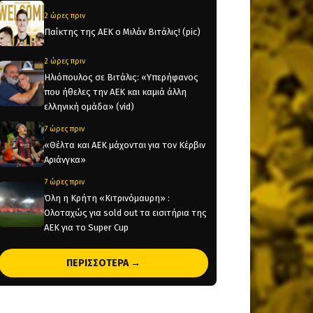
2 ώρες πριν
Παίκτης της ΑΕΚ ο Μιλάν Βιτάλις! (pic)
2 ώρες πριν
Ηλιόπουλος σε Βιτάλις: «Υπερήφανος
που ήθελες την ΑΕΚ και καμιά άλλη
ελληνική ομάδα» (vid)
7 ώρες πριν
«Θέλτα και ΑΕΚ μάχονται για τον Κέρβιν
Αριάνγκα»
7 ώρες πριν
Όλη η Κρήτη «Κιτρινόμαυρη» :
Ολοταχώς για sold out τα εισιτήρια της
ΑΕΚ για το Super Cup
10 ώρες πριν
ΠΕΡΙΣΣΟΤΕΡΑ →
Το ρεπορτάζ του AEKPASSION στην
«Ώρα για Μπάλα» (vid)
21 ώρες πριν