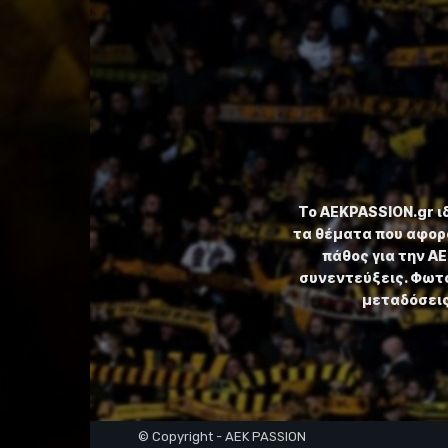
Το ⁦AEKPASSION.gr⁩ 
τα θέματα που αφορ
πάθος για την Α
συνεντεύξεις. Φωτο
μεταδόσεις,
© Copyright - AEK PASSION