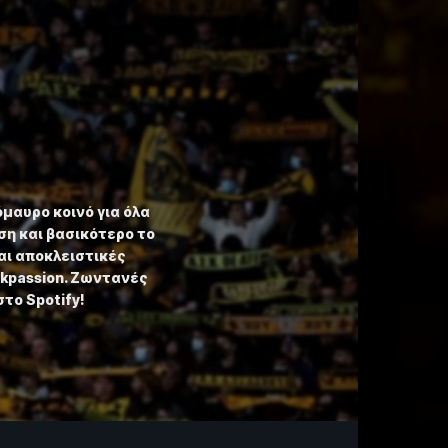
όμαυρο κοινό για όλα
η και βασικότερο το
αι αποκλειστικές
ekpassion. Ζωντανές
στο Spotify!