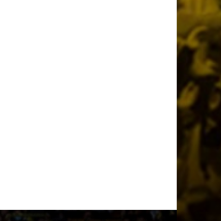
Φιλικό με την Athens Kallithea με
ελεύθερη είσοδο στην «Allwyn Arena»
1 ημέρα πριν
«Εξαφανίζονται» τα εισιτήρια του
Super Cup!