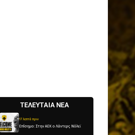
ΤΕΛΕΥΤΑΙΑ ΝΕΑ
17 λεπτά πριν
Επίσημο: Στην ΑΕΚ ο Λάντερς Νόλεϊ