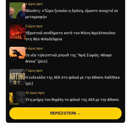
4 ώρες πριν
Νίκολιτς: «Τώρα ξεκινάει η δράση, είμαστε ανοιχτοί σε
μεταγραφή»
5 ώρες πριν
Υβριστικά συνθήματα κατά του Μάκη Αγγελόπουλου
στη Νέα Φιλαδέλφεια
6 ώρες πριν
Τα νέα τηλεοπτικά μπουθ της “Αγιά Σοφιάς-Allwyn
Arena” (pics)
7 ώρες πριν
Η ενδεκάδα της ΑΕΚ στο φιλικό με την Athens Kallithea
(pic)
10 ώρες πριν
Στη μνήμη του Μιχάλη το φιλικό της ΑΕΚ με την Athens
Kallithea
ΠΕΡΙΣΣΟΤΕΡΑ →
10 ώρες πριν
Τέλος από την ΑΕΚ ο Δέδες