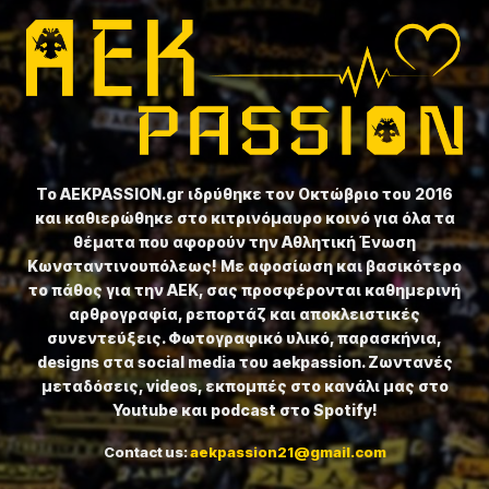
Το ⁦AEKPASSION.gr⁩ ιδρύθηκε τον Οκτώβριο του 2016
και καθιερώθηκε στο κιτρινόμαυρο κοινό για όλα τα
θέματα που αφορούν την Αθλητική Ένωση
Κωνσταντινουπόλεως! Με αφοσίωση και βασικότερο
το πάθος για την ΑΕΚ, σας προσφέρονται καθημερινή
αρθρογραφία, ρεπορτάζ και αποκλειστικές
συνεντεύξεις. Φωτογραφικό υλικό, παρασκήνια,
designs στα social media του aekpassion. Ζωντανές
μεταδόσεις, videos, εκπομπές στο κανάλι μας στο
Youtube και podcast στο Spotify!
Contact us:
aekpassion21@gmail.com