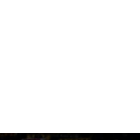
1 ημέρα πριν
Το ρεπορτάζ του AEKPASSION στην “Ώρα για Μπάλα”
(vid)