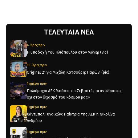
ΤΕΛΕΥΤΑΙΑ ΝΕΑ
4 ώρες πριν
Η υποδοχή του Ηλιόπουλου στον Μάγερ (vid)
10 ώρες πριν
Original 21 για Μιχάλη Κατσούρη: Παρών! (pic)
1 ημέρα πριν
Παλαίμαχοι ΑΕΚ Μπάσκετ: «Σεβαστές οι αντιδράσεις,
όχι στον διχασμό του κόσμου μας»
1 ημέρα πριν
Χάντμπολ Γυναικών: Παίκτρια της ΑΕΚ η Νικολίνα
Ανδρέου
1 ημέρα πριν