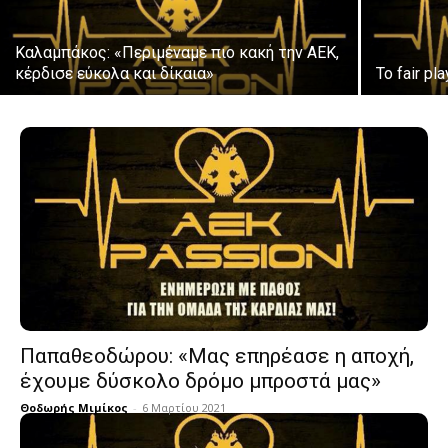
Καλαμπάκος: «Περιμέναμε πιο κακή την ΑΕΚ,
κέρδισε εύκολα και δίκαια»
Το fair p
Παπαθεοδώρου: «Μας επηρέασε η αποχή,
έχουμε δύσκολο δρόμο μπροστά μας»
Θοδωρής Μιμίκος
-
6 Μαρτίου 2021