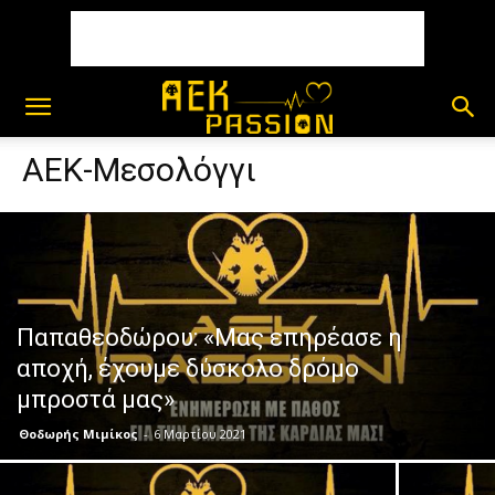
ΑΕΚ-Μεσολόγγι
Παπαθεοδώρου: «Μας επηρέασε η
αποχή, έχουμε δύσκολο δρόμο
μπροστά μας»
Θοδωρής Μιμίκος
-
6 Μαρτίου 2021