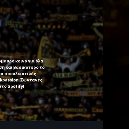
όμαυρο κοινό για όλα
η και βασικότερο το
αι αποκλειστικές
ekpassion. Ζωντανές
στο Spotify!