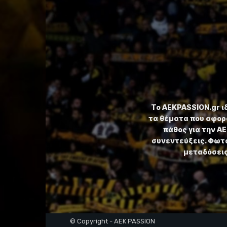
Το ⁦AEKPASSION.gr⁩ 
τα θέματα που αφορ
πάθος για την Α
συνεντεύξεις. Φωτο
μεταδόσεις,
© Copyright - AEK PASSION