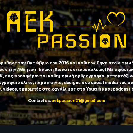
ιδρύθηκε τον Οκτώβριο του 2016 και καθιερώθηκε στο κιτριν
ούν την Αθλητική Ένωση Κωνσταντινουπόλεως! Με αφοσίωσ
ΕΚ, σας προσφέρονται καθημερινή αρθρογραφία, ρεπορτάζ κ
γραφικό υλικό, παρασκήνια, designs στα social media του a
 videos, εκπομπές στο κανάλι μας στο Youtube και podcast 
Contact us:
aekpassion21@gmail.com