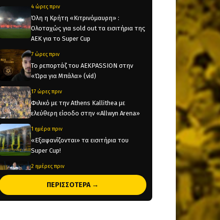
4 ώρες πριν
Όλη η Κρήτη «Κιτρινόμαυρη» :
Ολοταχώς για sold out τα εισιτήρια της
ΑΕΚ για το Super Cup
7 ώρες πριν
Το ρεπορτάζ του AEKPASSION στην
«Ώρα για Μπάλα» (vid)
17 ώρες πριν
Φιλικό με την Athens Kallithea με
ελεύθερη είσοδο στην «Allwyn Arena»
1 ημέρα πριν
«Εξαφανίζονται» τα εισιτήρια του
Super Cup!
2 ημέρες πριν
Έρχεται στην Αθήνα για να υπογράψει
ΠΕΡΙΣΣΟΤΕΡΑ →
στην ΑΕΚ ο Βιτάλις!
2 ημέρες πριν
Ολοκληρώνεται μέσα στην ημέρα η