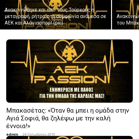
Ανακοινώθηκε και από τους Τούρκους η
μεταγραφή, ρήτρα στη συμφωνία ανάμεσα σε
Ανακοινώ
ΑΕΚ και Αλάνιασπορ! (pic)
του Μπακ
Μπακασέτας: «Όταν θα μπει η ομάδα στην
Αγιά Σοφιά, θα ζηλέψω με την καλή
έννοια!»
admin
-
24 Οκτωβρίου 2019