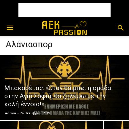
Αλάνιασπορ
Μπακασέτας: «Όταν θα μπει η ομάδα
στην Αγιά Σοφιά, θα ζηλέψω με την
καλή έννοια!»
admin
-
24 Οκτωβρίου 2019