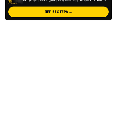
Kallithea
ΠΕΡΙΣΣΟΤΕΡΑ →
19 ώρες πριν
Τέλος από την ΑΕΚ ο Δέδες
1 ημέρα πριν
Το ρεπορτάζ του AEKPASSION στην “Ώρα για Μπάλα”
(vid)