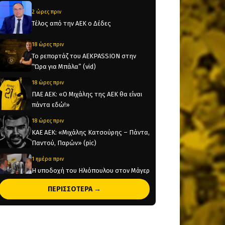
2 ώρες πριν
Τέλος από την ΑΕΚ ο Δέδες
18 ώρες πριν
Το ρεπορτάζ του AEKPASSION στην
“Ώρα για Μπάλα” (vid)
18 ώρες πριν
ΠΑΕ ΑΕΚ: «Ο Μιχάλης της ΑΕΚ θα είναι
πάντα εδώ!»
18 ώρες πριν
KAE AEK: «Μιχάλης Κατσούρης – Πάντα,
Παντού, Παρών» (pic)
1 ημέρα πριν
Η υποδοχή του Ηλιόπουλου στον Μάγερ
(vid)
ΠΕΡΙΣΣΟΤΕΡΑ →
1 ημέρα πριν
Original 21 για Μιχάλη Κατσούρη:
Παρών! (pic)