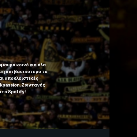
όμαυρο κοινό για όλα
η και βασικότερο το
αι αποκλειστικές
ekpassion. Ζωντανές
στο Spotify!