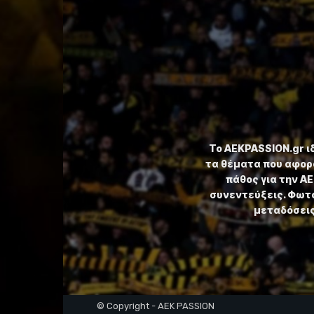
Το ⁦AEKPASSION.gr⁩ 
τα θέματα που αφορ
πάθος για την Α
συνεντεύξεις. Φωτο
μεταδόσεις,
© Copyright - AEK PASSION