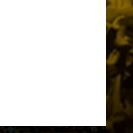
2 ημέρες πριν
Παλαίμαχοι ΑΕΚ Μπάσκετ: «Σεβαστές οι
αντιδράσεις, όχι στον διχασμό του
κόσμου μας»