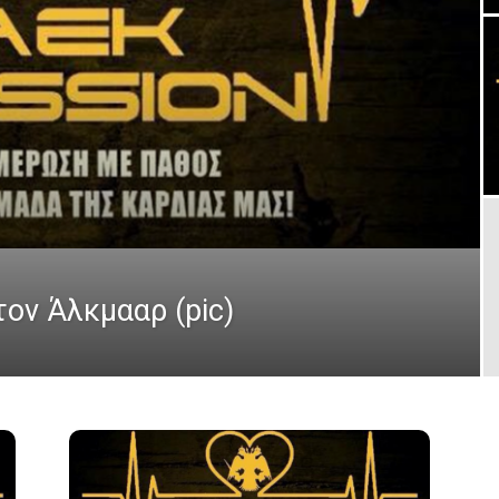
ον Άλκμααρ (pic)