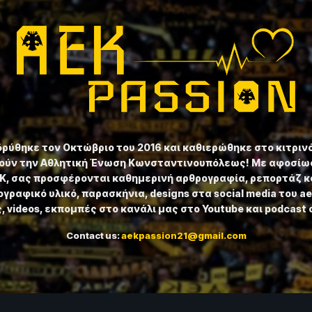
ιδρύθηκε τον Οκτώβριο του 2016 και καθιερώθηκε στο κιτριν
ούν την Αθλητική Ένωση Κωνσταντινουπόλεως! Με αφοσίωσ
ΕΚ, σας προσφέρονται καθημερινή αρθρογραφία, ρεπορτάζ κ
γραφικό υλικό, παρασκήνια, designs στα social media του a
 videos, εκπομπές στο κανάλι μας στο Youtube και podcast 
Contact us:
aekpassion21@gmail.com