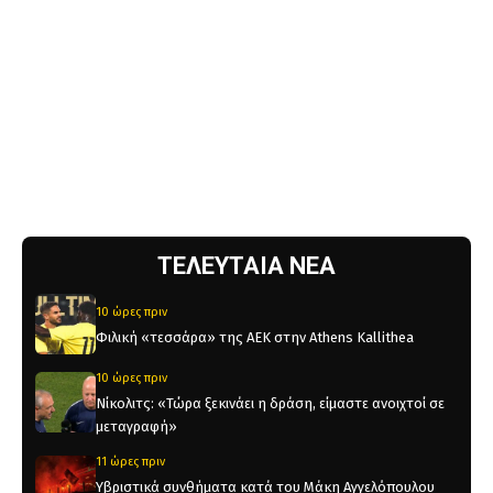
ΤΕΛΕΥΤΑΙΑ ΝΕΑ
10 ώρες πριν
Φιλική «τεσσάρα» της ΑΕΚ στην Athens Kallithea
10 ώρες πριν
Νίκολιτς: «Τώρα ξεκινάει η δράση, είμαστε ανοιχτοί σε
μεταγραφή»
11 ώρες πριν
Υβριστικά συνθήματα κατά του Μάκη Αγγελόπουλου