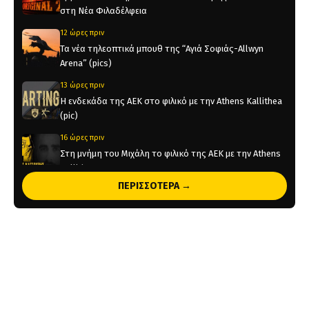
στη Νέα Φιλαδέλφεια
12 ώρες πριν
Τα νέα τηλεοπτικά μπουθ της “Αγιά Σοφιάς-Allwyn
Arena” (pics)
13 ώρες πριν
Η ενδεκάδα της ΑΕΚ στο φιλικό με την Athens Kallithea
(pic)
16 ώρες πριν
Στη μνήμη του Μιχάλη το φιλικό της ΑΕΚ με την Athens
Kallithea
ΠΕΡΙΣΣΟΤΕΡΑ →
16 ώρες πριν
Τέλος από την ΑΕΚ ο Δέδες
1 ημέρα πριν
Το ρεπορτάζ του AEKPASSION στην “Ώρα για Μπάλα”
(vid)