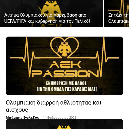
Αίτημα Ολυμπιακού για παρέμβαση από
Ζητάει τη
UEFA/FIFA και κυβέρνηση για τον Τελικό!
Ολυμπιακ
Ολυμπιακή διαρροή αθλιότητας και
αίσχους
Μπάμπης Εγγλέζος
-
14 Φεβρουαρίου 2023