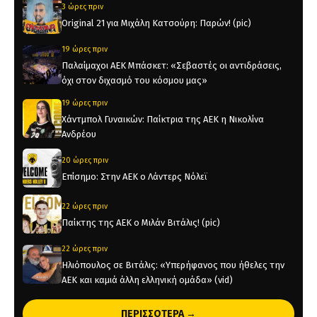
3 ώρες πριν
Original 21 για Μιχάλη Κατσούρη: Παρών! (pic)
19 ώρες πριν
Παλαίμαχοι ΑΕΚ Μπάσκετ: «Σεβαστές οι αντιδράσεις,
όχι στον διχασμό του κόσμου μας»
19 ώρες πριν
Χάντμπολ Γυναικών: Παίκτρια της ΑΕΚ η Νικολίνα
Ανδρέου
20 ώρες πριν
Επίσημο: Στην ΑΕΚ ο Λάντερς Νόλεϊ
22 ώρες πριν
Παίκτης της ΑΕΚ ο Μιλάν Βιτάλις! (pic)
22 ώρες πριν
Ηλιόπουλος σε Βιτάλις: «Υπερήφανος που ήθελες την
ΑΕΚ και καμιά άλλη ελληνική ομάδα» (vid)
1 ημέρα πριν
ΠΕΡΙΣΣΟΤΕΡΑ →