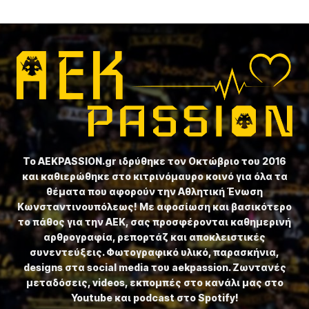
Το ⁦AEKPASSION.gr⁩ ιδρύθηκε τον Οκτώβριο του 2016
και καθιερώθηκε στο κιτρινόμαυρο κοινό για όλα τα
θέματα που αφορούν την Αθλητική Ένωση
Κωνσταντινουπόλεως! Με αφοσίωση και βασικότερο
το πάθος για την ΑΕΚ, σας προσφέρονται καθημερινή
αρθρογραφία, ρεπορτάζ και αποκλειστικές
συνεντεύξεις. Φωτογραφικό υλικό, παρασκήνια,
designs στα social media του aekpassion. Ζωντανές
μεταδόσεις, videos, εκπομπές στο κανάλι μας στο
Youtube και podcast στο Spotify!