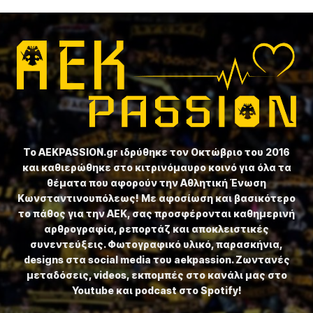
Το ⁦AEKPASSION.gr⁩ ιδρύθηκε τον Οκτώβριο του 2016
και καθιερώθηκε στο κιτρινόμαυρο κοινό για όλα τα
θέματα που αφορούν την Αθλητική Ένωση
Κωνσταντινουπόλεως! Με αφοσίωση και βασικότερο
το πάθος για την ΑΕΚ, σας προσφέρονται καθημερινή
αρθρογραφία, ρεπορτάζ και αποκλειστικές
συνεντεύξεις. Φωτογραφικό υλικό, παρασκήνια,
designs στα social media του aekpassion. Ζωντανές
μεταδόσεις, videos, εκπομπές στο κανάλι μας στο
Youtube και podcast στο Spotify!