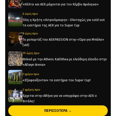
«Θέλτα και ΑΕΚ μάχονται για τον Κέρβιν Αριάνγκα»
6 ώρες πριν
Όλη η Κρήτη «Κιτρινόμαυρη» : Ολοταχώς για sold out
τα εισιτήρια της ΑΕΚ για το Super Cup
8 ώρες πριν
Το ρεπορτάζ του AEKPASSION στην «Ώρα για Μπάλα»
(vid)
19 ώρες πριν
Φιλικό με την Athens Kallithea με ελεύθερη είσοδο στην
«Allwyn Arena»
1 ημέρα πριν
«Εξαφανίζονται» τα εισιτήρια του Super Cup!
2 ημέρες πριν
Έρχεται στην Αθήνα για να υπογράψει στην ΑΕΚ ο
Βιτάλις!
2 ημέρες πριν
ΠΕΡΙΣΣΟΤΕΡΑ →
Ολοκληρώνεται μέσα στην ημέρα η μεταγραφή του