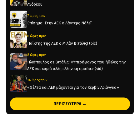
Ανδρέου
7 ώρες πριν
Επίσημο: Στην ΑΕΚ ο Λάντερς Νόλεϊ
8 ώρες πριν
Παίκτης της ΑΕΚ ο Μιλάν Βιτάλις! (pic)
8 ώρες πριν
Ηλιόπουλος σε Βιτάλις: «Υπερήφανος που ήθελες την
ΑΕΚ και καμιά άλλη ελληνική ομάδα» (vid)
14 ώρες πριν
«Θέλτα και ΑΕΚ μάχονται για τον Κέρβιν Αριάνγκα»
14 ώρες πριν
ΠΕΡΙΣΣΟΤΕΡΑ →
Όλη η Κρήτη «Κιτρινόμαυρη» : Ολοταχώς για sold out
τα εισιτήρια της ΑΕΚ για το Super Cup
16 ώρες πριν
Το ρεπορτάζ του AEKPASSION στην «Ώρα για Μπάλα»
(vid)