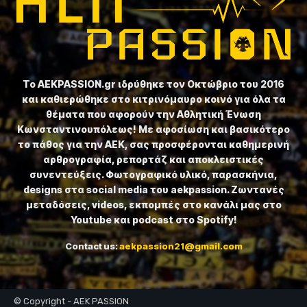
Το ⁦AEKPASSION.gr⁩ ιδρύθηκε τον Οκτώβριο του 2016
και καθιερώθηκε στο κιτρινόμαυρο κοινό για όλα τα
θέματα που αφορούν την Αθλητική Ένωση
Κωνσταντινουπόλεως! Με αφοσίωση και βασικότερο
το πάθος για την ΑΕΚ, σας προσφέρονται καθημερινή
αρθρογραφία, ρεπορτάζ και αποκλειστικές
συνεντεύξεις. Φωτογραφικό υλικό, παρασκήνια,
designs στα social media του aekpassion. Ζωντανές
μεταδόσεις, videos, εκπομπές στο κανάλι μας στο
Youtube και podcast στο Spotify!
Contact us:
aekpassion21@gmail.com
© Copyright - AEK PASSION