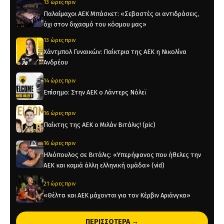
13 ώρες πριν
Παλαίμαχοι ΑΕΚ Μπάσκετ: «Σεβαστές οι αντιδράσεις,
όχι στον διχασμό του κόσμου μας»
13 ώρες πριν
Χάντμπολ Γυναικών: Παίκτρια της ΑΕΚ η Νικολίνα
Ανδρέου
14 ώρες πριν
Επίσημο: Στην ΑΕΚ ο Λάντερς Νόλεϊ
16 ώρες πριν
Παίκτης της ΑΕΚ ο Μιλάν Βιτάλις! (pic)
16 ώρες πριν
Ηλιόπουλος σε Βιτάλις: «Υπερήφανος που ήθελες την
ΑΕΚ και καμιά άλλη ελληνική ομάδα» (vid)
21 ώρες πριν
«Θέλτα και ΑΕΚ μάχονται για τον Κέρβιν Αριάνγκα»
22 ώρες πριν
ΠΕΡΙΣΣΟΤΕΡΑ →