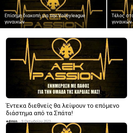
Επίσημη διακοπή για την Volleyleague
Τέλος στ
γυναικών
γυναικών 
Έντεκα διεθνείς θα λείψουν το επόμενο
διάστημα από τα Σπάτα!
admin
-
9 Οκτωβρίου 2023