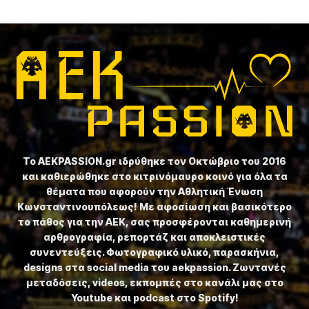
Το ⁦AEKPASSION.gr⁩ ιδρύθηκε τον Οκτώβριο του 2016
και καθιερώθηκε στο κιτρινόμαυρο κοινό για όλα τα
θέματα που αφορούν την Αθλητική Ένωση
Κωνσταντινουπόλεως! Με αφοσίωση και βασικότερο
το πάθος για την ΑΕΚ, σας προσφέρονται καθημερινή
αρθρογραφία, ρεπορτάζ και αποκλειστικές
συνεντεύξεις. Φωτογραφικό υλικό, παρασκήνια,
designs στα social media του aekpassion. Ζωντανές
μεταδόσεις, videos, εκπομπές στο κανάλι μας στο
Youtube και podcast στο Spotify!