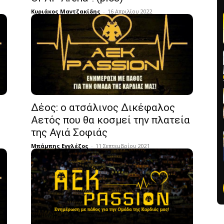
Κυριάκος Μαντζακίδης
-
16 Απριλίου 2022
Δέος: ο ατσάλινος Δικέφαλος
Αετός που θα κοσμεί την πλατεία
της Αγιά Σοφιάς
Μπάμπης Εγγλέζος
-
11 Σεπτεμβρίου 2021