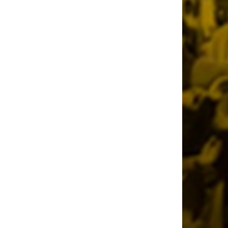
Όλη η Κρήτη «Κιτρινόμαυρη» :
Ολοταχώς για sold out τα εισιτήρια της
ΑΕΚ για το Super Cup
21 ώρες πριν
Το ρεπορτάζ του AEKPASSION στην
«Ώρα για Μπάλα» (vid)