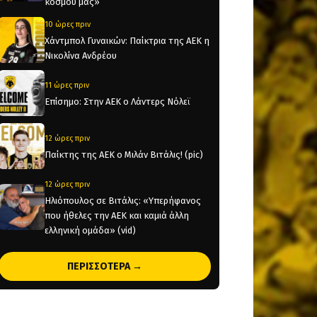
κόσμου μας»
10 ώρες πριν
Χάντμπολ Γυναικών: Παίκτρια της ΑΕΚ η
Νικολίνα Ανδρέου
11 ώρες πριν
Επίσημο: Στην ΑΕΚ ο Λάντερς Νόλεϊ
12 ώρες πριν
Παίκτης της ΑΕΚ ο Μιλάν Βιτάλις! (pic)
12 ώρες πριν
Ηλιόπουλος σε Βιτάλις: «Υπερήφανος
που ήθελες την ΑΕΚ και καμιά άλλη
ελληνική ομάδα» (vid)
18 ώρες πριν
ΠΕΡΙΣΣΟΤΕΡΑ →
«Θέλτα και ΑΕΚ μάχονται για τον Κέρβιν
Αριάνγκα»
18 ώρες πριν