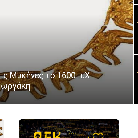
ις Μυκήνες το 1600 π.Χ
Γεωργάκη