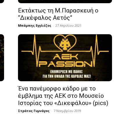
Εκτάκτως τη Μ.Παρασκευή ο
“Δικέφαλος Αετός”
Μπάμπης Εγγλέζος
-
27 Απριλίου 2021
Ένα πανέμορφο κάδρο με το
έμβλημα της ΑΕΚ στο Μουσείο
Ιστορίας του «Δικεφάλου» (pics)
Στράτος Γυμνάγος
-
7 Νοεμβρίου 2019