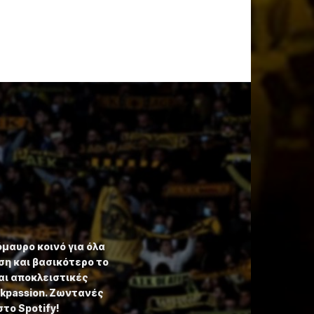
όμαυρο κοινό για όλα
η και βασικότερο το
αι αποκλειστικές
ekpassion. Ζωντανές
στο Spotify!