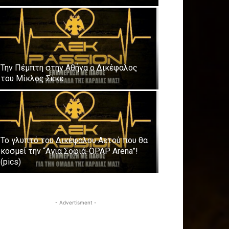
Την Πέμπτη στην Αθήνα ο Δικέφαλος
του Μίκλος Σέκε
Το γλυπτό του Δικέφαλου Αετού που θα
κοσμεί την “Αγια Σοφιά-OPAP Arena”!
(pics)
- Advertisment -