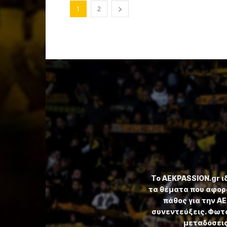
1
2
Το ⁦AEKPASSION.gr⁩ 
τα θέματα που αφορ
πάθος για την Α
συνεντεύξεις. Φωτο
μεταδόσεις,