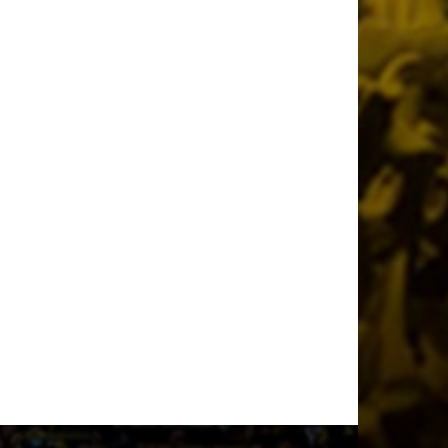
1 ημέρα πριν
Η υποδοχή του Ηλιόπουλου στον Μάγερ
(vid)