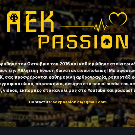
ιδρύθηκε τον Οκτώβριο του 2016 και καθιερώθηκε στο κιτριν
ούν την Αθλητική Ένωση Κωνσταντινουπόλεως! Με αφοσίωσ
ΕΚ, σας προσφέρονται καθημερινή αρθρογραφία, ρεπορτάζ κ
γραφικό υλικό, παρασκήνια, designs στα social media του a
 videos, εκπομπές στο κανάλι μας στο Youtube και podcast 
Contact us:
aekpassion21@gmail.com