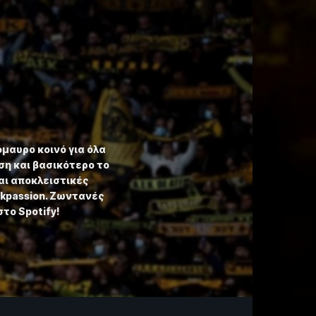
όμαυρο κοινό για όλα
η και βασικότερο το
αι αποκλειστικές
ekpassion. Ζωντανές
στο Spotify!