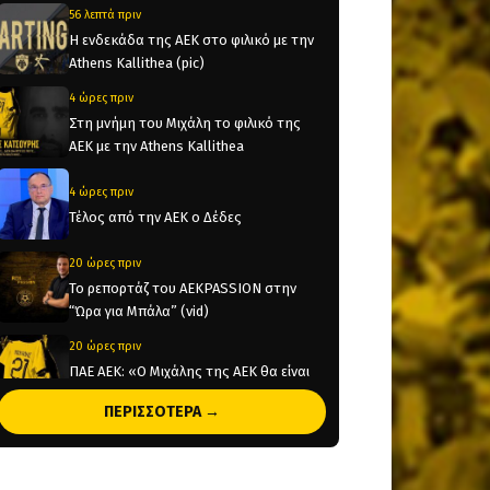
56 λεπτά πριν
Η ενδεκάδα της ΑΕΚ στο φιλικό με την
Athens Kallithea (pic)
4 ώρες πριν
Στη μνήμη του Μιχάλη το φιλικό της
ΑΕΚ με την Athens Kallithea
4 ώρες πριν
Τέλος από την ΑΕΚ ο Δέδες
20 ώρες πριν
Το ρεπορτάζ του AEKPASSION στην
“Ώρα για Μπάλα” (vid)
20 ώρες πριν
ΠΑΕ ΑΕΚ: «Ο Μιχάλης της ΑΕΚ θα είναι
πάντα εδώ!»
ΠΕΡΙΣΣΟΤΕΡΑ →
20 ώρες πριν
KAE AEK: «Μιχάλης Κατσούρης – Πάντα,
Παντού, Παρών» (pic)