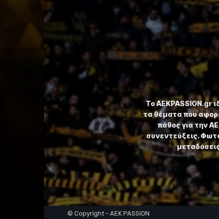
Το ⁦AEKPASSION.gr⁩ 
τα θέματα που αφορ
πάθος για την Α
συνεντεύξεις. Φωτο
μεταδόσεις,
© Copyright - AEK PASSION