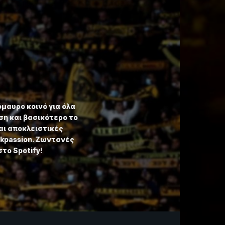
όμαυρο κοινό για όλα
η και βασικότερο το
αι αποκλειστικές
ekpassion. Ζωντανές
στο Spotify!