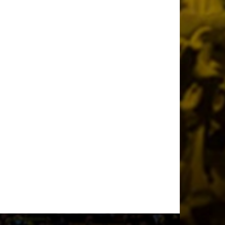
Όλη η Κρήτη «Κιτρινόμαυρη» :
Ολοταχώς για sold out τα εισιτήρια της
ΑΕΚ για το Super Cup
13 ώρες πριν
Το ρεπορτάζ του AEKPASSION στην
«Ώρα για Μπάλα» (vid)