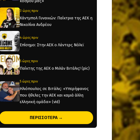
κόσμου μας»
3 ώρες πριν
Χάντμπολ Γυναικών: Παίκτρια της ΑΕΚ η
Νικολίνα Ανδρέου
4 ώρες πριν
Επίσημο: Στην ΑΕΚ ο Λάντερς Νόλεϊ
5 ώρες πριν
Παίκτης της ΑΕΚ ο Μιλάν Βιτάλις! (pic)
5 ώρες πριν
Ηλιόπουλος σε Βιτάλις: «Υπερήφανος
που ήθελες την ΑΕΚ και καμιά άλλη
ελληνική ομάδα» (vid)
11 ώρες πριν
ΠΕΡΙΣΣΟΤΕΡΑ →
«Θέλτα και ΑΕΚ μάχονται για τον Κέρβιν
Αριάνγκα»
11 ώρες πριν