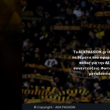
Το ⁦AEKPASSION.gr⁩ 
τα θέματα που αφορ
πάθος για την Α
συνεντεύξεις. Φωτο
μεταδόσεις,
© Copyright - AEK PASSION