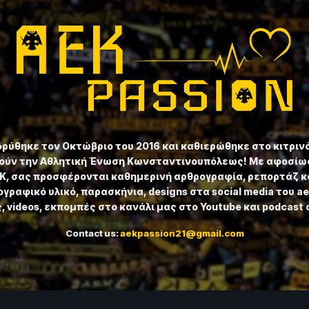
ιδρύθηκε τον Οκτώβριο του 2016 και καθιερώθηκε στο κιτριν
ούν την Αθλητική Ένωση Κωνσταντινουπόλεως! Με αφοσίωσ
ΕΚ, σας προσφέρονται καθημερινή αρθρογραφία, ρεπορτάζ κ
γραφικό υλικό, παρασκήνια, designs στα social media του a
 videos, εκπομπές στο κανάλι μας στο Youtube και podcast 
Contact us:
aekpassion21@gmail.com