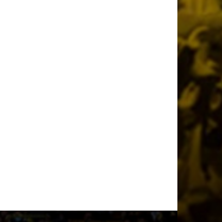
2 ημέρες πριν
Το ρεπορτάζ του AEKPASSION στην
“Ώρα για Μπάλα” (vid)