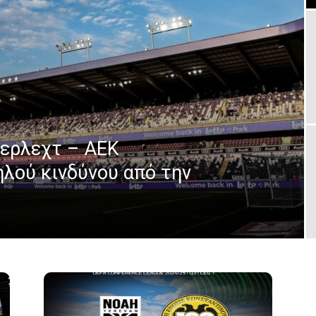
τερλεχτ – ΑΕΚ
λού κινδύνου από την