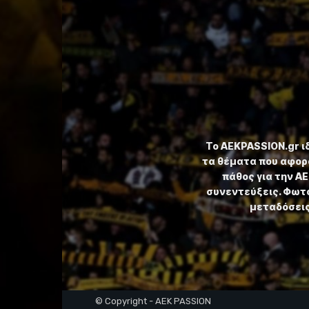
Το ⁦AEKPASSION.gr⁩ 
τα θέματα που αφορ
πάθος για την Α
συνεντεύξεις. Φωτο
μεταδόσεις,
© Copyright - AEK PASSION