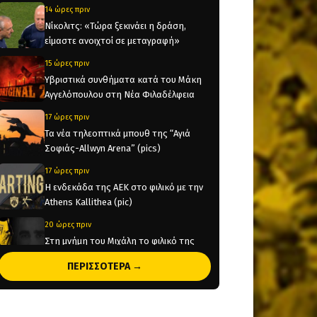
14 ώρες πριν
Νίκολιτς: «Τώρα ξεκινάει η δράση,
είμαστε ανοιχτοί σε μεταγραφή»
15 ώρες πριν
Υβριστικά συνθήματα κατά του Μάκη
Αγγελόπουλου στη Νέα Φιλαδέλφεια
17 ώρες πριν
Τα νέα τηλεοπτικά μπουθ της “Αγιά
Σοφιάς-Allwyn Arena” (pics)
17 ώρες πριν
Η ενδεκάδα της ΑΕΚ στο φιλικό με την
Athens Kallithea (pic)
20 ώρες πριν
Στη μνήμη του Μιχάλη το φιλικό της
ΑΕΚ με την Athens Kallithea
ΠΕΡΙΣΣΟΤΕΡΑ →
20 ώρες πριν
Τέλος από την ΑΕΚ ο Δέδες