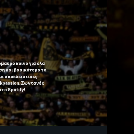
όμαυρο κοινό για όλα
η και βασικότερο το
αι αποκλειστικές
ekpassion. Ζωντανές
στο Spotify!