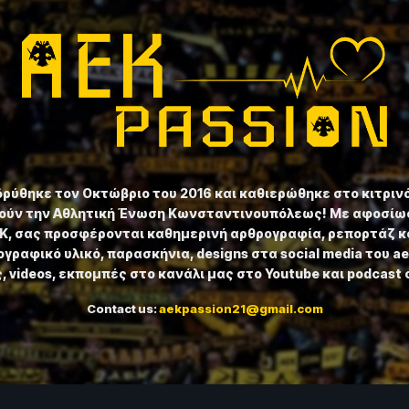
ιδρύθηκε τον Οκτώβριο του 2016 και καθιερώθηκε στο κιτριν
ούν την Αθλητική Ένωση Κωνσταντινουπόλεως! Με αφοσίωσ
ΕΚ, σας προσφέρονται καθημερινή αρθρογραφία, ρεπορτάζ κ
γραφικό υλικό, παρασκήνια, designs στα social media του a
 videos, εκπομπές στο κανάλι μας στο Youtube και podcast 
Contact us:
aekpassion21@gmail.com