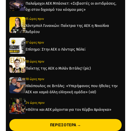
Παλαίμαχοι ΑΕΚ Μπάσκετ: «Σεβαστές οι αντιδράσεις,
όχι στον διχασμό του κόσμου μας»
15 ώρες πριν
Χάντμπολ Γυναικών: Παίκτρια της ΑΕΚ η Νικολίνα
Ανδρέου
17 ώρες πριν
Επίσημο: Στην ΑΕΚ ο Λάντερς Νόλεϊ
18 ώρες πριν
Παίκτης της ΑΕΚ ο Μιλάν Βιτάλις! (pic)
18 ώρες πριν
Ηλιόπουλος σε Βιτάλις: «Υπερήφανος που ήθελες την
ΑΕΚ και καμιά άλλη ελληνική ομάδα» (vid)
24 ώρες πριν
«Θέλτα και ΑΕΚ μάχονται για τον Κέρβιν Αριάνγκα»
24 ώρες πριν
ΠΕΡΙΣΣΟΤΕΡΑ →
Όλη η Κρήτη «Κιτρινόμαυρη» : Ολοταχώς για sold out