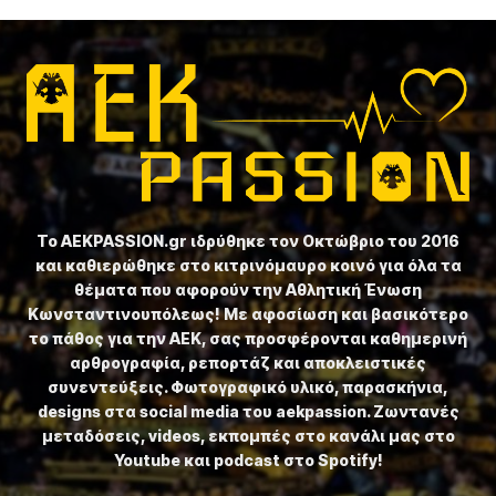
Το ⁦AEKPASSION.gr⁩ ιδρύθηκε τον Οκτώβριο του 2016
και καθιερώθηκε στο κιτρινόμαυρο κοινό για όλα τα
θέματα που αφορούν την Αθλητική Ένωση
Κωνσταντινουπόλεως! Με αφοσίωση και βασικότερο
το πάθος για την ΑΕΚ, σας προσφέρονται καθημερινή
αρθρογραφία, ρεπορτάζ και αποκλειστικές
συνεντεύξεις. Φωτογραφικό υλικό, παρασκήνια,
designs στα social media του aekpassion. Ζωντανές
μεταδόσεις, videos, εκπομπές στο κανάλι μας στο
Youtube και podcast στο Spotify!