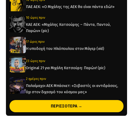
ΠΑΕ ΑΕΚ: «Ο Μιχάλης της ΑΕΚ θα είναι πάντα εδώ!»
10 ώρες πριν
KAE AEK: «Μιχάλης Κατσούρης – Πάντα, Παντού,
Παρών» (pic)
17 ώρες πριν
Η υποδοχή του Ηλιόπουλου στον Μάγερ (vid)
23 ώρες πριν
Original 21 για Μιχάλη Κατσούρη: Παρών! (pic)
2 ημέρες πριν
Παλαίμαχοι ΑΕΚ Μπάσκετ: «Σεβαστές οι αντιδράσεις,
όχι στον διχασμό του κόσμου μας»
2 ημέρες πριν
ΠΕΡΙΣΣΟΤΕΡΑ →
Χάντμπολ Γυναικών: Παίκτρια της ΑΕΚ η Νικολίνα
Ανδρέου
2 ημέρες πριν
Επίσημο: Στην ΑΕΚ ο Λάντερς Νόλεϊ