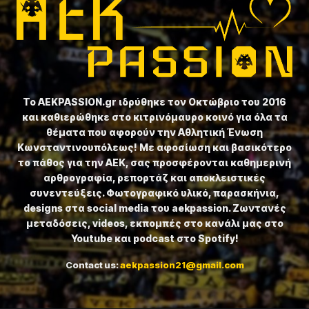
Το ⁦AEKPASSION.gr⁩ ιδρύθηκε τον Οκτώβριο του 2016
και καθιερώθηκε στο κιτρινόμαυρο κοινό για όλα τα
θέματα που αφορούν την Αθλητική Ένωση
Κωνσταντινουπόλεως! Με αφοσίωση και βασικότερο
το πάθος για την ΑΕΚ, σας προσφέρονται καθημερινή
αρθρογραφία, ρεπορτάζ και αποκλειστικές
συνεντεύξεις. Φωτογραφικό υλικό, παρασκήνια,
designs στα social media του aekpassion. Ζωντανές
μεταδόσεις, videos, εκπομπές στο κανάλι μας στο
Youtube και podcast στο Spotify!
Contact us:
aekpassion21@gmail.com