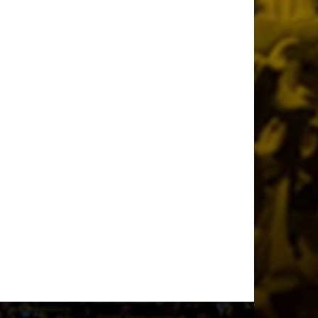
2 ημέρες πριν
Παλαίμαχοι ΑΕΚ Μπάσκετ: «Σεβαστές οι
αντιδράσεις, όχι στον διχασμό του
κόσμου μας»