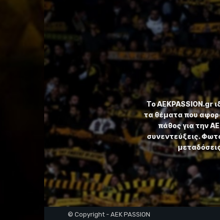
Το ⁦AEKPASSION.gr⁩ 
τα θέματα που αφορ
πάθος για την Α
συνεντεύξεις. Φωτο
μεταδόσεις,
© Copyright - AEK PASSION