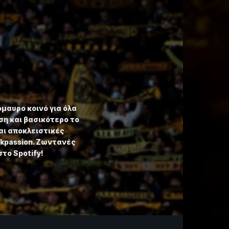
όμαυρο κοινό για όλα
η και βασικότερο το
αι αποκλειστικές
ekpassion. Ζωντανές
στο Spotify!