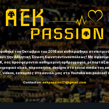
ιδρύθηκε τον Οκτώβριο του 2016 και καθιερώθηκε στο κιτριν
ούν την Αθλητική Ένωση Κωνσταντινουπόλεως! Με αφοσίωσ
ΕΚ, σας προσφέρονται καθημερινή αρθρογραφία, ρεπορτάζ κ
γραφικό υλικό, παρασκήνια, designs στα social media του a
 videos, εκπομπές στο κανάλι μας στο Youtube και podcast 
Contact us:
aekpassion21@gmail.com