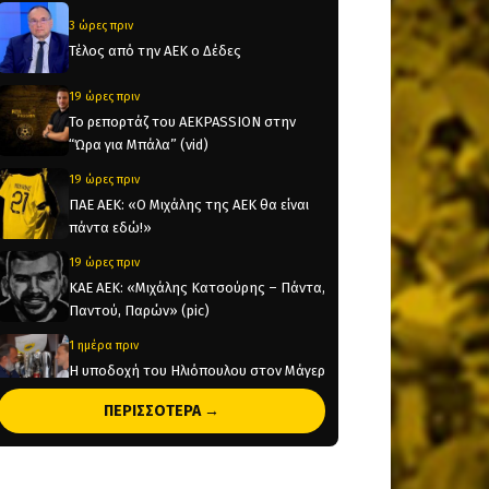
3 ώρες πριν
Τέλος από την ΑΕΚ ο Δέδες
19 ώρες πριν
Το ρεπορτάζ του AEKPASSION στην
“Ώρα για Μπάλα” (vid)
19 ώρες πριν
ΠΑΕ ΑΕΚ: «Ο Μιχάλης της ΑΕΚ θα είναι
πάντα εδώ!»
19 ώρες πριν
KAE AEK: «Μιχάλης Κατσούρης – Πάντα,
Παντού, Παρών» (pic)
1 ημέρα πριν
Η υποδοχή του Ηλιόπουλου στον Μάγερ
(vid)
ΠΕΡΙΣΣΟΤΕΡΑ →
1 ημέρα πριν
Original 21 για Μιχάλη Κατσούρη:
Παρών! (pic)