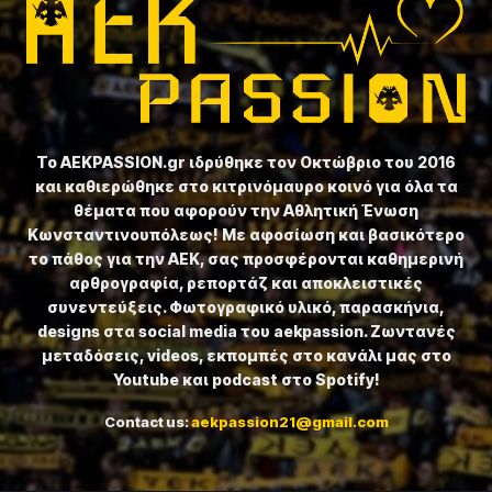
Το ⁦AEKPASSION.gr⁩ ιδρύθηκε τον Οκτώβριο του 2016
και καθιερώθηκε στο κιτρινόμαυρο κοινό για όλα τα
θέματα που αφορούν την Αθλητική Ένωση
Κωνσταντινουπόλεως! Με αφοσίωση και βασικότερο
το πάθος για την ΑΕΚ, σας προσφέρονται καθημερινή
αρθρογραφία, ρεπορτάζ και αποκλειστικές
συνεντεύξεις. Φωτογραφικό υλικό, παρασκήνια,
designs στα social media του aekpassion. Ζωντανές
μεταδόσεις, videos, εκπομπές στο κανάλι μας στο
Youtube και podcast στο Spotify!
Contact us:
aekpassion21@gmail.com