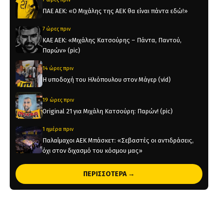
ΠΑΕ ΑΕΚ: «Ο Μιχάλης της ΑΕΚ θα είναι πάντα εδώ!»
7 ώρες πριν
KAE AEK: «Μιχάλης Κατσούρης – Πάντα, Παντού,
Παρών» (pic)
14 ώρες πριν
Η υποδοχή του Ηλιόπουλου στον Μάγερ (vid)
19 ώρες πριν
Original 21 για Μιχάλη Κατσούρη: Παρών! (pic)
1 ημέρα πριν
Παλαίμαχοι ΑΕΚ Μπάσκετ: «Σεβαστές οι αντιδράσεις,
όχι στον διχασμό του κόσμου μας»
1 ημέρα πριν
ΠΕΡΙΣΣΟΤΕΡΑ →
Χάντμπολ Γυναικών: Παίκτρια της ΑΕΚ η Νικολίνα
Ανδρέου
2 ημέρες πριν
Επίσημο: Στην ΑΕΚ ο Λάντερς Νόλεϊ