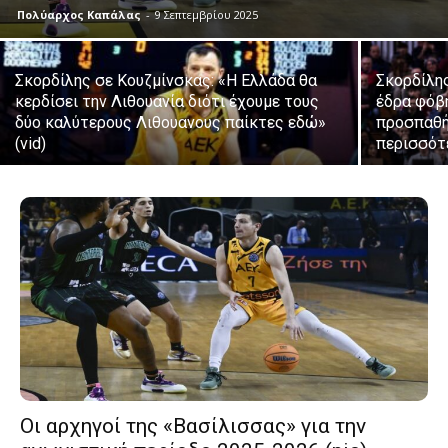
Πολύαρχος Καπάλας
-
9 Σεπτεμβρίου 2025
Σκορδίλης σε Κουζμίνσκας: «Η Ελλάδα θα
Σκορδίλης
κερδίσει την Λιθουανία διότι έχουμε τους
έδρα φόβ
δύο καλύτερους Λιθουανους παίκτες εδώ»
προσπαθ
(vid)
περισσότ
Οι αρχηγοί της «Βασίλισσας» για την