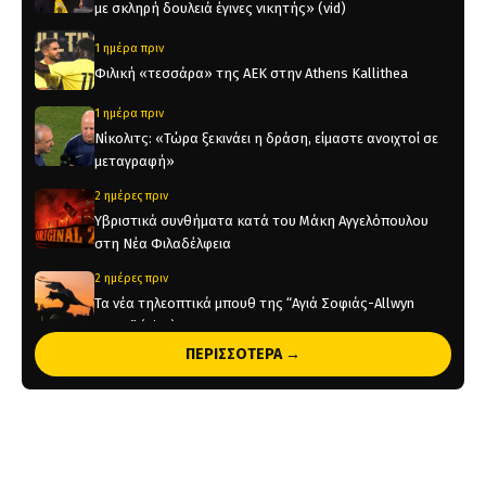
με σκληρή δουλειά έγινες νικητής» (vid)
1 ημέρα πριν
Φιλική «τεσσάρα» της ΑΕΚ στην Athens Kallithea
1 ημέρα πριν
Νίκολιτς: «Τώρα ξεκινάει η δράση, είμαστε ανοιχτοί σε
μεταγραφή»
2 ημέρες πριν
Υβριστικά συνθήματα κατά του Μάκη Αγγελόπουλου
στη Νέα Φιλαδέλφεια
2 ημέρες πριν
Τα νέα τηλεοπτικά μπουθ της “Αγιά Σοφιάς-Allwyn
Arena” (pics)
ΠΕΡΙΣΣΟΤΕΡΑ →
2 ημέρες πριν
Η ενδεκάδα της ΑΕΚ στο φιλικό με την Athens Kallithea
(pic)
2 ημέρες πριν
Στη μνήμη του Μιχάλη το φιλικό της ΑΕΚ με την Athens