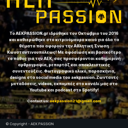
Το ⁦AEKPASSION.gr⁩ ιδρύθηκε τον Οκτώβριο του 2016
και καθιερώθηκε στο κιτρινόμαυρο κοινό για όλα τα
θέματα που αφορούν την Αθλητική Ένωση
Κωνσταντινουπόλεως! Με αφοσίωση και βασικότερο
το πάθος για την ΑΕΚ, σας προσφέρονται καθημερινή
αρθρογραφία, ρεπορτάζ και αποκλειστικές
συνεντεύξεις. Φωτογραφικό υλικό, παρασκήνια,
designs στα social media του aekpassion. Ζωντανές
μεταδόσεις, videos, εκπομπές στο κανάλι μας στο
Youtube και podcast στο Spotify!
Contact us:
aekpassion21@gmail.com
© Copyright - AEK PASSION