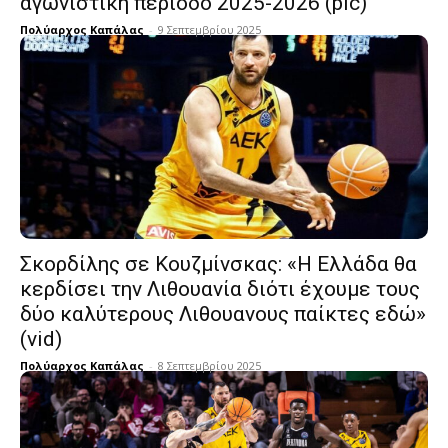
αγωνιστική περίοδο 2025-2026 (pic)
Πολύαρχος Καπάλας
-
9 Σεπτεμβρίου 2025
Σκορδίλης σε Κουζμίνσκας: «Η Ελλάδα θα
κερδίσει την Λιθουανία διότι έχουμε τους
δύο καλύτερους Λιθουανους παίκτες εδώ»
(vid)
Πολύαρχος Καπάλας
-
8 Σεπτεμβρίου 2025