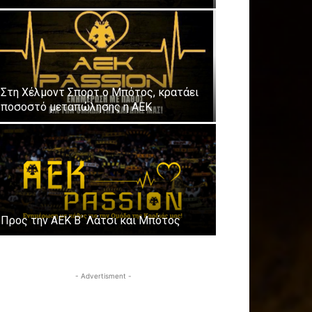
Στη Χέλμοντ Σπορτ ο Μπότος, κρατάει
ποσοστό μεταπώλησης η ΑΕΚ
Προς την ΑΕΚ Β΄ Λάτσι και Μπότος
- Advertisment -