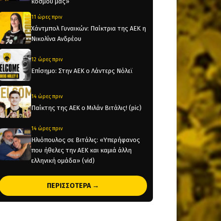
κόσμου μας»
11 ώρες πριν
Χάντμπολ Γυναικών: Παίκτρια της ΑΕΚ η
Νικολίνα Ανδρέου
12 ώρες πριν
Επίσημο: Στην ΑΕΚ ο Λάντερς Νόλεϊ
14 ώρες πριν
Παίκτης της ΑΕΚ ο Μιλάν Βιτάλις! (pic)
14 ώρες πριν
Ηλιόπουλος σε Βιτάλις: «Υπερήφανος
που ήθελες την ΑΕΚ και καμιά άλλη
ελληνική ομάδα» (vid)
19 ώρες πριν
ΠΕΡΙΣΣΟΤΕΡΑ →
«Θέλτα και ΑΕΚ μάχονται για τον Κέρβιν
Αριάνγκα»
20 ώρες πριν