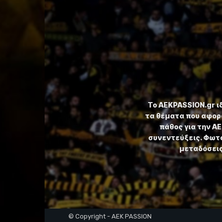
Το ⁦AEKPASSION.gr⁩ 
τα θέματα που αφορ
πάθος για την Α
συνεντεύξεις. Φωτο
μεταδόσεις,
© Copyright - AEK PASSION