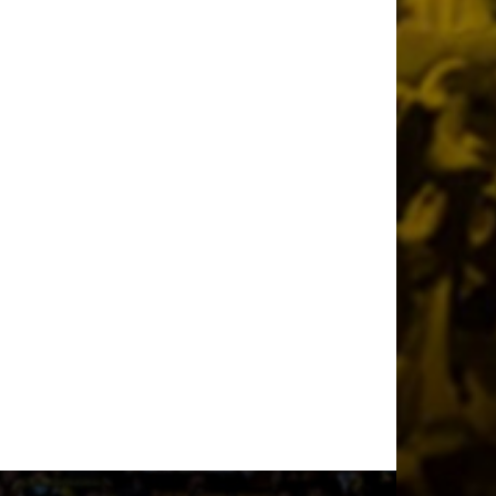
Όλη η Κρήτη «Κιτρινόμαυρη» :
Ολοταχώς για sold out τα εισιτήρια της
ΑΕΚ για το Super Cup
22 ώρες πριν
Το ρεπορτάζ του AEKPASSION στην
«Ώρα για Μπάλα» (vid)