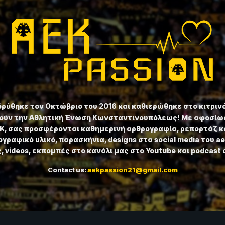
ιδρύθηκε τον Οκτώβριο του 2016 και καθιερώθηκε στο κιτριν
ούν την Αθλητική Ένωση Κωνσταντινουπόλεως! Με αφοσίωσ
ΕΚ, σας προσφέρονται καθημερινή αρθρογραφία, ρεπορτάζ κ
γραφικό υλικό, παρασκήνια, designs στα social media του a
 videos, εκπομπές στο κανάλι μας στο Youtube και podcast 
Contact us:
aekpassion21@gmail.com