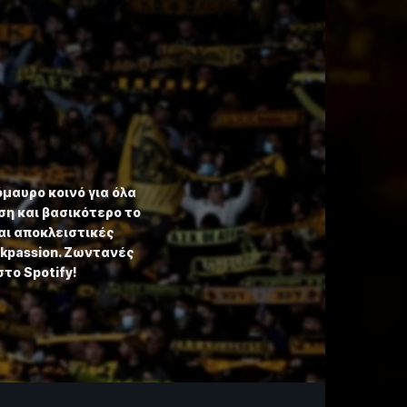
όμαυρο κοινό για όλα
η και βασικότερο το
αι αποκλειστικές
ekpassion. Ζωντανές
στο Spotify!