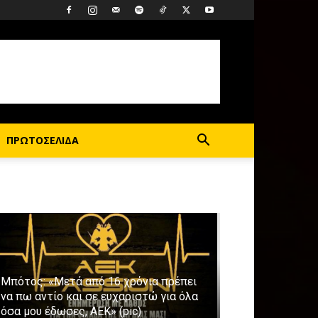
ΠΡΩΤΟΣΕΛΙΔΑ
Μπότος: «Μετά από 16 χρόνια πρέπει
να πω αντίο και σε ευχαριστώ για όλα
όσα μου έδωσες, ΑΕΚ» (pic)