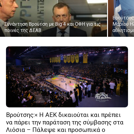
Βρούτσης
Συνάντηση Βρούτση με Big 4 και ΟΦΗ για τις
Μάριου Η
ποινές της ΔΕΑΒ
αθλητισμό
Βρούτσης:« Η ΑΕΚ δικαιούται και πρέπει
να πάρει την παράταση της σύμβασης στα
Λιόσια – Πάλεψε και προσωπικά ο