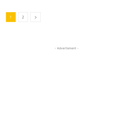
1
2
- Advertisment -