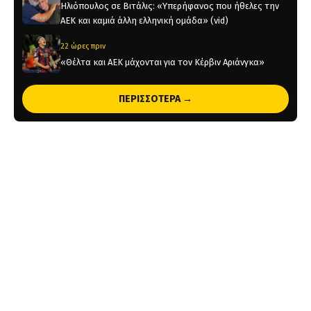
Ηλιόπουλος σε Βιτάλις: «Υπερήφανος που ήθελες την
ΑΕΚ και καμιά άλλη ελληνική ομάδα» (vid)
22 ώρες πριν
«Θέλτα και ΑΕΚ μάχονται για τον Κέρβιν Αριάνγκα»
22 ώρες πριν
ΠΕΡΙΣΣΟΤΕΡΑ →
Όλη η Κρήτη «Κιτρινόμαυρη» : Ολοταχώς για sold out
τα εισιτήρια της ΑΕΚ για το Super Cup
1 ημέρα πριν
Το ρεπορτάζ του AEKPASSION στην «Ώρα για Μπάλα»
(vid)