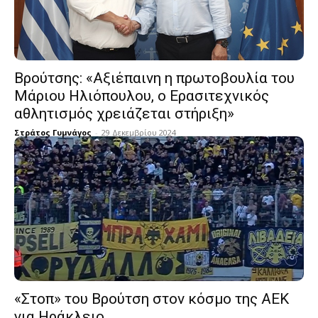
Βρούτσης: «Αξιέπαινη η πρωτοβουλία του
Μάριου Ηλιόπουλου, ο Ερασιτεχνικός
αθλητισμός χρειάζεται στήριξη»
Στράτος Γυμνάγος
-
29 Δεκεμβρίου 2024
«Στοπ» του Βρούτση στον κόσμο της ΑΕΚ
για Ηράκλειο