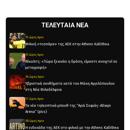
ΤΕΛΕΥΤΑΙΑ ΝΕΑ
15 ώρες πριν
Φιλική «τεσσάρα» της ΑΕΚ στην Athens Kallithea
15 ώρες πριν
Νίκολιτς: «Τώρα ξεκινάει η δράση, είμαστε ανοιχτοί σε
μεταγραφή»
16 ώρες πριν
Υβριστικά συνθήματα κατά του Μάκη Αγγελόπουλου
στη Νέα Φιλαδέλφεια
17 ώρες πριν
Τα νέα τηλεοπτικά μπουθ της “Αγιά Σοφιάς-Allwyn
Arena” (pics)
18 ώρες πριν
Η ενδεκάδα της ΑΕΚ στο φιλικό με την Athens Kallithea