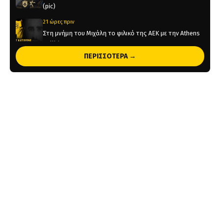
(pic)
21 ώρες πριν
Στη μνήμη του Μιχάλη το φιλικό της ΑΕΚ με την Athens
Kallithea
ΠΕΡΙΣΣΟΤΕΡΑ →
21 ώρες πριν
Τέλος από την ΑΕΚ ο Δέδες
2 ημέρες πριν
Το ρεπορτάζ του AEKPASSION στην “Ώρα για Μπάλα”
(vid)