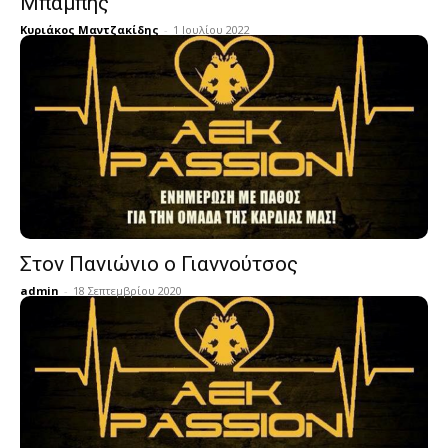
Μπάμπης
Κυριάκος Μαντζακίδης
-
1 Ιουλίου 2022
Στον Πανιώνιο ο Γιαννούτσος
admin
-
18 Σεπτεμβρίου 2020