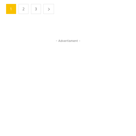
1
2
3
- Advertisment -