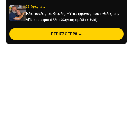
22 ώρες πριν
Ηλιόπουλος σε Βιτάλις: «Υπερήφανος που ήθελες την
ΑΕΚ και καμιά άλλη ελληνική ομάδα» (vid)
1 ημέρα πριν
ΠΕΡΙΣΣΟΤΕΡΑ →
«Θέλτα και ΑΕΚ μάχονται για τον Κέρβιν Αριάνγκα»
1 ημέρα πριν
Όλη η Κρήτη «Κιτρινόμαυρη» : Ολοταχώς για sold out
τα εισιτήρια της ΑΕΚ για το Super Cup