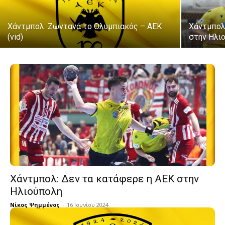
Χάντμπολ: Ζωντανά το Ολυμπιακός – ΑΕΚ
Χάντμπολ:
(vid)
στην Ηλι
Χάντμπολ: Δεν τα κατάφερε η ΑΕΚ στην
Ηλιούπολη
Νίκος Ψημμένος
-
16 Ιουνίου 2024