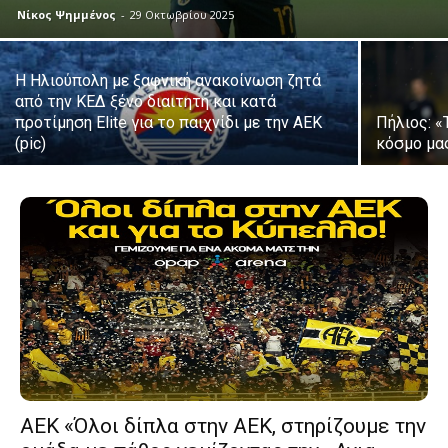
Νίκος Ψημμένος
-
29 Οκτωβρίου 2025
Η Ηλιούπολη με ξαφνική ανακοίνωση ζητά
από την ΚΕΔ ξένο διαιτητή και κατά
προτίμηση Elite για το παιχνίδι με την ΑΕΚ
Πήλιος: «
(pic)
κόσμο μα
ΑΕΚ «Όλοι δίπλα στην ΑΕΚ, στηρίζουμε την