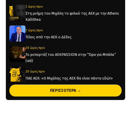
3 ώρες πριν
Στη μνήμη του Μιχάλη το φιλικό της ΑΕΚ με την Athens
Kallithea
3 ώρες πριν
Τέλος από την ΑΕΚ ο Δέδες
20 ώρες πριν
Το ρεπορτάζ του AEKPASSION στην “Ώρα για Μπάλα”
(vid)
20 ώρες πριν
ΠΑΕ ΑΕΚ: «Ο Μιχάλης της ΑΕΚ θα είναι πάντα εδώ!»
20 ώρες πριν
ΠΕΡΙΣΣΟΤΕΡΑ →
KAE AEK: «Μιχάλης Κατσούρης – Πάντα, Παντού,
Παρών» (pic)
1 ημέρα πριν
Η υποδοχή του Ηλιόπουλου στον Μάγερ (vid)