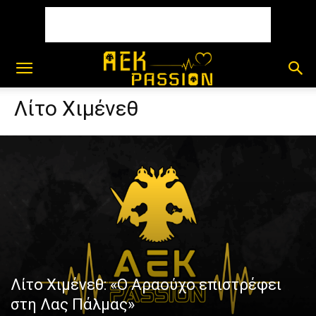
Λίτο Χιμένεθ
Λίτο Χιμένεθ: «Ο Αραούχο επιστρέφει
στη Λας Πάλμας»