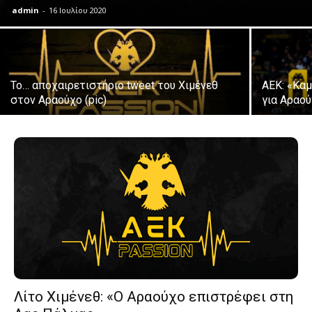
admin
-
16 Ιουλίου 2020
Το… αποχαιρετιστήριο tweet του Χιμένεθ
AEK: «Κα
στον Αραούχο (pic)
για Αραο
Λίτο Χιμένεθ: «Ο Αραούχο επιστρέφει στη