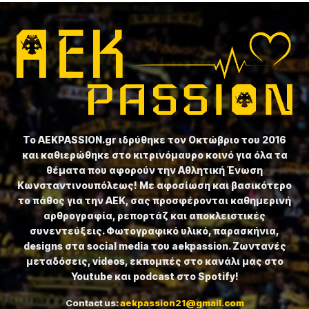
Το ⁦AEKPASSION.gr⁩ ιδρύθηκε τον Οκτώβριο του 2016
και καθιερώθηκε στο κιτρινόμαυρο κοινό για όλα τα
θέματα που αφορούν την Αθλητική Ένωση
Κωνσταντινουπόλεως! Με αφοσίωση και βασικότερο
το πάθος για την ΑΕΚ, σας προσφέρονται καθημερινή
αρθρογραφία, ρεπορτάζ και αποκλειστικές
συνεντεύξεις. Φωτογραφικό υλικό, παρασκήνια,
designs στα social media του aekpassion. Ζωντανές
μεταδόσεις, videos, εκπομπές στο κανάλι μας στο
Youtube και podcast στο Spotify!
Contact us:
aekpassion21@gmail.com