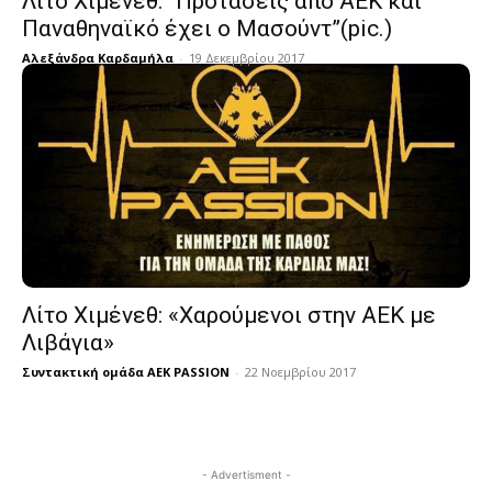
Λίτο Χιμένεθ: “Προτάσεις από ΑΕΚ και
Παναθηναϊκό έχει ο Μασούντ”(pic.)
Αλεξάνδρα Καρδαμήλα
-
19 Δεκεμβρίου 2017
Λίτο Χιμένεθ: «Χαρούμενοι στην ΑΕΚ με
Λιβάγια»
Συντακτική ομάδα AEK PASSION
-
22 Νοεμβρίου 2017
- Advertisment -