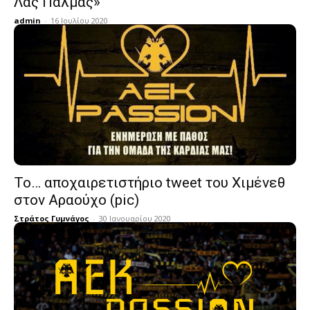
Λας Πάλμας»
admin
-
16 Ιουλίου 2020
Το… αποχαιρετιστήριο tweet του Χιμένεθ
στον Αραούχο (pic)
Στράτος Γυμνάγος
-
30 Ιανουαρίου 2020