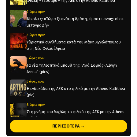
Φιλική «τεσσάρα» της ΑΕΚ στην Athens Kallithea
2 ώρες πριν
Νίκολιτς: «Τώρα ξεκινάει η δράση, είμαστε ανοιχτοί σε
μεταγραφή»
3 ώρες πριν
Υβριστικά συνθήματα κατά του Μάκη Αγγελόπουλου
στη Νέα Φιλαδέλφεια
5 ώρες πριν
Τα νέα τηλεοπτικά μπουθ της “Αγιά Σοφιάς-Allwyn
Arena” (pics)
5 ώρες πριν
Η ενδεκάδα της ΑΕΚ στο φιλικό με την Athens Kallithea
(pic)
8 ώρες πριν
Στη μνήμη του Μιχάλη το φιλικό της ΑΕΚ με την Athens
Kallithea
ΠΕΡΙΣΣΟΤΕΡΑ →
8 ώρες πριν
Τέλος από την ΑΕΚ ο Δέδες