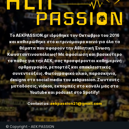
Το ⁦AEKPASSION.gr⁩ ιδρύθηκε τον Οκτώβριο του 2016
και καθιερώθηκε στο κιτρινόμαυρο κοινό για όλα τα
θέματα που αφορούν την Αθλητική Ένωση
Κωνσταντινουπόλεως! Με αφοσίωση και βασικότερο
το πάθος για την ΑΕΚ, σας προσφέρονται καθημερινή
αρθρογραφία, ρεπορτάζ και αποκλειστικές
συνεντεύξεις. Φωτογραφικό υλικό, παρασκήνια,
designs στα social media του aekpassion. Ζωντανές
μεταδόσεις, videos, εκπομπές στο κανάλι μας στο
Youtube και podcast στο Spotify!
Contact us:
aekpassion21@gmail.com
© Copyright - AEK PASSION