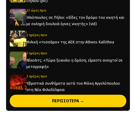
Πήλιου (pic)
22 ώρες πριν
Ηλιόπουλος σε Πήλιο: «Είδες τον δρόμο του νικητή και
με σκληρή δουλειά έγινες νικητής» (vid)
2 ημέρες πριν
Φιλική «τεσσάρα» της ΑΕΚ στην Athens Kallithea
2 ημέρες πριν
Νίκολιτς: «Τώρα ξεκινάει η δράση, είμαστε ανοιχτοί σε
μεταγραφή»
2 ημέρες πριν
Υβριστικά συνθήματα κατά του Μάκη Αγγελόπουλου
στη Νέα Φιλαδέλφεια
2 ημέρες πριν
ΠΕΡΙΣΣΟΤΕΡΑ →
Τα νέα τηλεοπτικά μπουθ της “Αγιά Σοφιάς-Allwyn
Arena” (pics)
2 ημέρες πριν
Η ενδεκάδα της ΑΕΚ στο φιλικό με την Athens Kallithea
(pic)