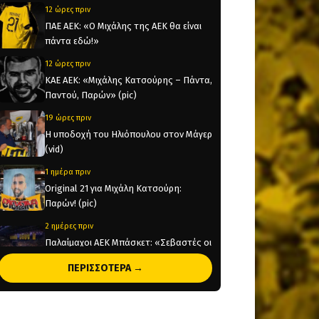
12 ώρες πριν
ΠΑΕ ΑΕΚ: «Ο Μιχάλης της ΑΕΚ θα είναι
πάντα εδώ!»
12 ώρες πριν
KAE AEK: «Μιχάλης Κατσούρης – Πάντα,
Παντού, Παρών» (pic)
19 ώρες πριν
Η υποδοχή του Ηλιόπουλου στον Μάγερ
(vid)
1 ημέρα πριν
Original 21 για Μιχάλη Κατσούρη:
Παρών! (pic)
2 ημέρες πριν
Παλαίμαχοι ΑΕΚ Μπάσκετ: «Σεβαστές οι
αντιδράσεις, όχι στον διχασμό του
ΠΕΡΙΣΣΟΤΕΡΑ →
κόσμου μας»
2 ημέρες πριν
Χάντμπολ Γυναικών: Παίκτρια της ΑΕΚ η