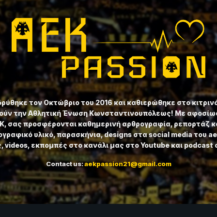
ιδρύθηκε τον Οκτώβριο του 2016 και καθιερώθηκε στο κιτριν
ούν την Αθλητική Ένωση Κωνσταντινουπόλεως! Με αφοσίωσ
ΕΚ, σας προσφέρονται καθημερινή αρθρογραφία, ρεπορτάζ κ
γραφικό υλικό, παρασκήνια, designs στα social media του a
 videos, εκπομπές στο κανάλι μας στο Youtube και podcast 
Contact us:
aekpassion21@gmail.com