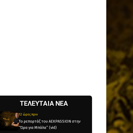
ΤΕΛΕΥΤΑΙΑ ΝΕΑ
12 ώρες πριν
Το ρεπορτάζ του AEKPASSION στην
“Ώρα για Μπάλα” (vid)