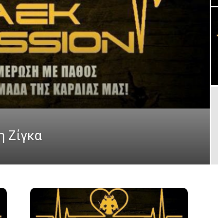
η Ζίγκα