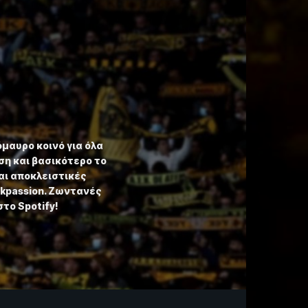
όμαυρο κοινό για όλα
η και βασικότερο το
αι αποκλειστικές
ekpassion. Ζωντανές
στο Spotify!