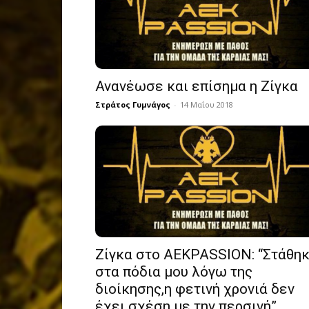
Ανανέωσε και επίσημα η Ζίγκα
Στράτος Γυμνάγος
-
14 Μαΐου 2018
Ζίγκα στο ΑΕΚPASSION: “Στάθη
στα πόδια μου λόγω της
διοίκησης,η φετινή χρονιά δεν
έχει σχέση με την περσινή”