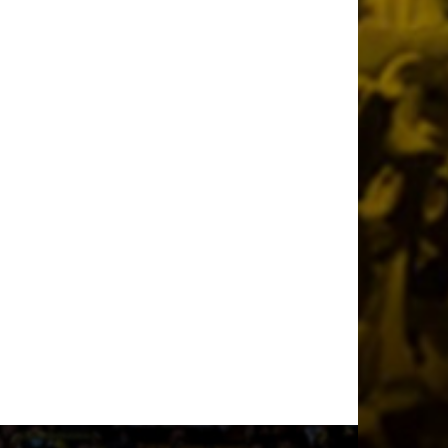
Νικολίνα Ανδρέου
2 ημέρες πριν
Επίσημο: Στην ΑΕΚ ο Λάντερς Νόλεϊ