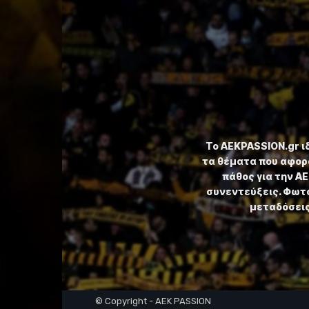
Το ⁦AEKPASSION.gr⁩ 
τα θέματα που αφορ
πάθος για την Α
συνεντεύξεις. Φωτο
μεταδόσεις,
© Copyright - AEK PASSION