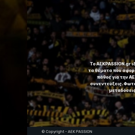
Το ⁦AEKPASSION.gr⁩ 
τα θέματα που αφορ
πάθος για την Α
συνεντεύξεις. Φωτο
μεταδόσεις,
© Copyright - AEK PASSION