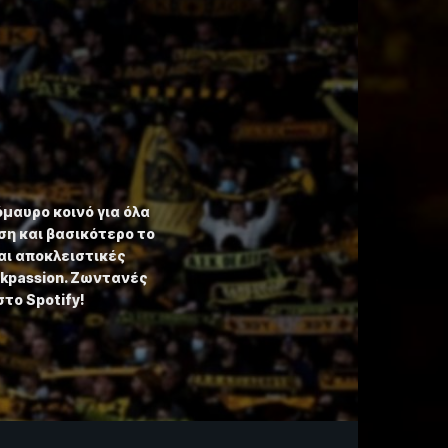
όμαυρο κοινό για όλα
η και βασικότερο το
αι αποκλειστικές
ekpassion. Ζωντανές
στο Spotify!