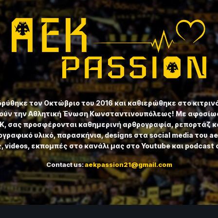
ιδρύθηκε τον Οκτώβριο του 2016 και καθιερώθηκε στο κιτριν
ούν την Αθλητική Ένωση Κωνσταντινουπόλεως! Με αφοσίωσ
ΕΚ, σας προσφέρονται καθημερινή αρθρογραφία, ρεπορτάζ κ
γραφικό υλικό, παρασκήνια, designs στα social media του a
 videos, εκπομπές στο κανάλι μας στο Youtube και podcast 
Contact us:
aekpassion21@gmail.com