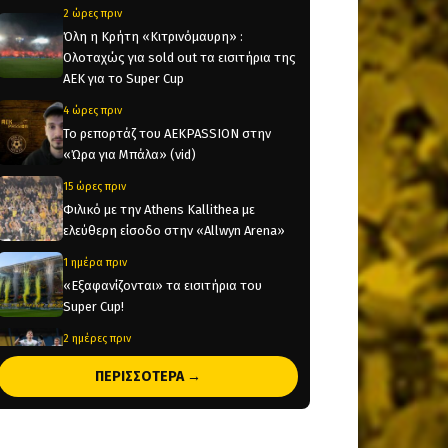
2 ώρες πριν
Όλη η Κρήτη «Κιτρινόμαυρη» :
Ολοταχώς για sold out τα εισιτήρια της
ΑΕΚ για το Super Cup
4 ώρες πριν
Το ρεπορτάζ του AEKPASSION στην
«Ώρα για Μπάλα» (vid)
15 ώρες πριν
Φιλικό με την Athens Kallithea με
ελεύθερη είσοδο στην «Allwyn Arena»
1 ημέρα πριν
«Εξαφανίζονται» τα εισιτήρια του
Super Cup!
2 ημέρες πριν
Έρχεται στην Αθήνα για να υπογράψει
ΠΕΡΙΣΣΟΤΕΡΑ →
στην ΑΕΚ ο Βιτάλις!
2 ημέρες πριν
Ολοκληρώνεται μέσα στην ημέρα η