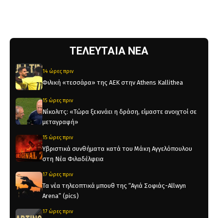
ΤΕΛΕΥΤΑΙΑ ΝΕΑ
14 ώρες πριν
Φιλική «τεσσάρα» της ΑΕΚ στην Athens Kallithea
15 ώρες πριν
Νίκολιτς: «Τώρα ξεκινάει η δράση, είμαστε ανοιχτοί σε
μεταγραφή»
15 ώρες πριν
Υβριστικά συνθήματα κατά του Μάκη Αγγελόπουλου
στη Νέα Φιλαδέλφεια
17 ώρες πριν
Τα νέα τηλεοπτικά μπουθ της “Αγιά Σοφιάς-Allwyn
Arena” (pics)
17 ώρες πριν