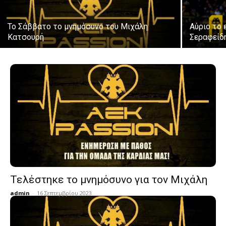
Το Σάββατο το μνημόσυνο του Μιχάλη
Αύριο το 
Κατσουρή
Σεραφείδ
Τελέστηκε το μνημόσυνο για τον Μιχάλη
admin
-
16 Σεπτεμβρίου 2023