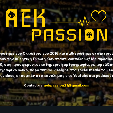
ιδρύθηκε τον Οκτώβριο του 2016 και καθιερώθηκε στο κιτριν
ούν την Αθλητική Ένωση Κωνσταντινουπόλεως! Με αφοσίωσ
ΕΚ, σας προσφέρονται καθημερινή αρθρογραφία, ρεπορτάζ κ
γραφικό υλικό, παρασκήνια, designs στα social media του a
 videos, εκπομπές στο κανάλι μας στο Youtube και podcast 
Contact us:
aekpassion21@gmail.com