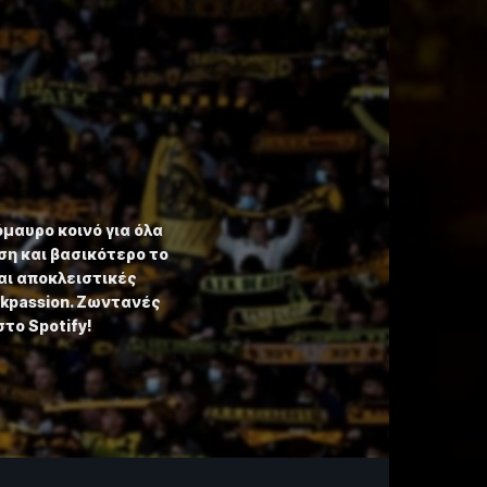
όμαυρο κοινό για όλα
η και βασικότερο το
αι αποκλειστικές
ekpassion. Ζωντανές
στο Spotify!