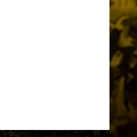
Όλη η Κρήτη «Κιτρινόμαυρη» :
Ολοταχώς για sold out τα εισιτήρια της
ΑΕΚ για το Super Cup
1 ημέρα πριν
Το ρεπορτάζ του AEKPASSION στην
«Ώρα για Μπάλα» (vid)