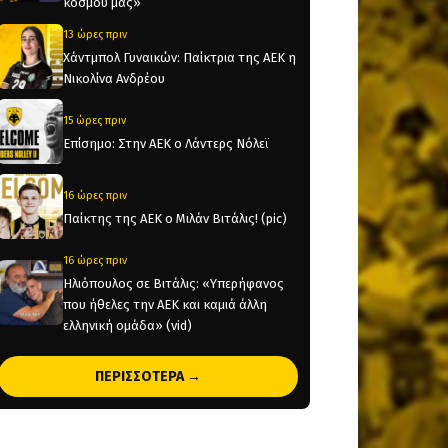
κόσμου μας»
13 ώρες πριν
Χάντμπολ Γυναικών: Παίκτρια της ΑΕΚ η
Νικολίνα Ανδρέου
15 ώρες πριν
Επίσημο: Στην ΑΕΚ ο Λάντερς Νόλεϊ
16 ώρες πριν
Παίκτης της ΑΕΚ ο Μιλάν Βιτάλις! (pic)
16 ώρες πριν
Ηλιόπουλος σε Βιτάλις: «Υπερήφανος
που ήθελες την ΑΕΚ και καμιά άλλη
ελληνική ομάδα» (vid)
22 ώρες πριν
ΠΕΡΙΣΣΟΤΕΡΑ →
«Θέλτα και ΑΕΚ μάχονται για τον Κέρβιν
Αριάνγκα»
22 ώρες πριν