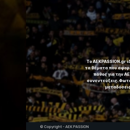
Το ⁦AEKPASSION.gr⁩ 
τα θέματα που αφορ
πάθος για την Α
συνεντεύξεις. Φωτο
μεταδόσεις,
© Copyright - AEK PASSION