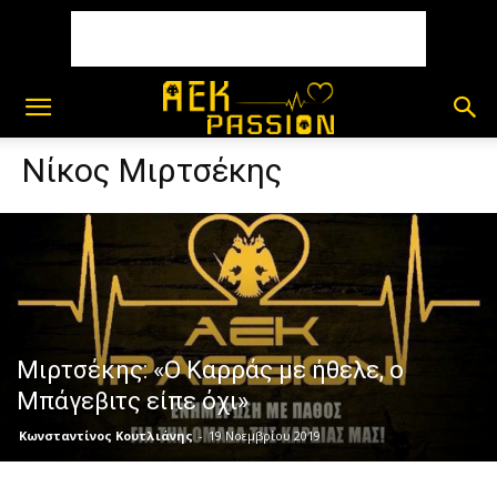
Νίκος Μιρτσέκης
Μιρτσέκης: «Ο Καρράς με ήθελε, ο
Μπάγεβιτς είπε όχι»
Κωνσταντίνος Κουτλιάνης
-
19 Νοεμβρίου 2019