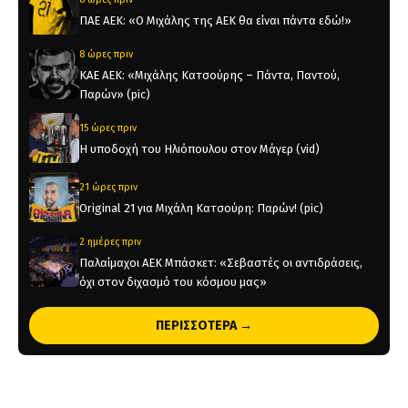
ΠΑΕ ΑΕΚ: «Ο Μιχάλης της ΑΕΚ θα είναι πάντα εδώ!»
8 ώρες πριν
KAE AEK: «Μιχάλης Κατσούρης – Πάντα, Παντού,
Παρών» (pic)
15 ώρες πριν
Η υποδοχή του Ηλιόπουλου στον Μάγερ (vid)
21 ώρες πριν
Original 21 για Μιχάλη Κατσούρη: Παρών! (pic)
2 ημέρες πριν
Παλαίμαχοι ΑΕΚ Μπάσκετ: «Σεβαστές οι αντιδράσεις,
όχι στον διχασμό του κόσμου μας»
2 ημέρες πριν
ΠΕΡΙΣΣΟΤΕΡΑ →
Χάντμπολ Γυναικών: Παίκτρια της ΑΕΚ η Νικολίνα
Ανδρέου
2 ημέρες πριν
Επίσημο: Στην ΑΕΚ ο Λάντερς Νόλεϊ