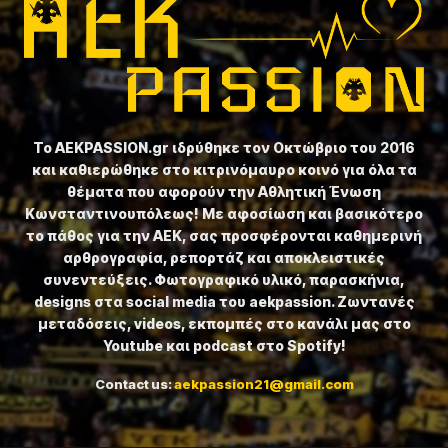
Το ⁦AEKPASSION.gr⁩ ιδρύθηκε τον Οκτώβριο του 2016
και καθιερώθηκε στο κιτρινόμαυρο κοινό για όλα τα
θέματα που αφορούν την Αθλητική Ένωση
Κωνσταντινουπόλεως! Με αφοσίωση και βασικότερο
το πάθος για την ΑΕΚ, σας προσφέρονται καθημερινή
αρθρογραφία, ρεπορτάζ και αποκλειστικές
συνεντεύξεις. Φωτογραφικό υλικό, παρασκήνια,
designs στα social media του aekpassion. Ζωντανές
μεταδόσεις, videos, εκπομπές στο κανάλι μας στο
Youtube και podcast στο Spotify!
Contact us:
aekpassion21@gmail.com