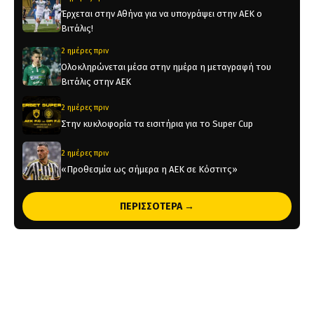
Έρχεται στην Αθήνα για να υπογράψει στην ΑΕΚ ο
Βιτάλις!
2 ημέρες πριν
Ολοκληρώνεται μέσα στην ημέρα η μεταγραφή του
Βιτάλις στην ΑΕΚ
2 ημέρες πριν
Στην κυκλοφορία τα εισιτήρια για το Super Cup
2 ημέρες πριν
«Προθεσμία ως σήμερα η ΑΕΚ σε Κόστιτς»
2 ημέρες πριν
ΠΕΡΙΣΣΟΤΕΡΑ →
Ορίστηκαν οι αγώνες της ΑΕΚ για τα πλέι οφ του
Champions League
3 ημέρες πριν
Η παρακάμερα του ΑΕΚ – Σεντ Τρούιντεν (vid)