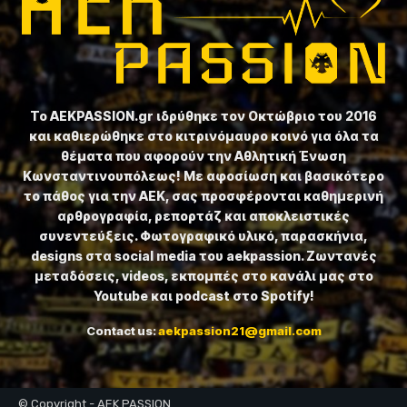
Το ⁦AEKPASSION.gr⁩ ιδρύθηκε τον Οκτώβριο του 2016
και καθιερώθηκε στο κιτρινόμαυρο κοινό για όλα τα
θέματα που αφορούν την Αθλητική Ένωση
Κωνσταντινουπόλεως! Με αφοσίωση και βασικότερο
το πάθος για την ΑΕΚ, σας προσφέρονται καθημερινή
αρθρογραφία, ρεπορτάζ και αποκλειστικές
συνεντεύξεις. Φωτογραφικό υλικό, παρασκήνια,
designs στα social media του aekpassion. Ζωντανές
μεταδόσεις, videos, εκπομπές στο κανάλι μας στο
Youtube και podcast στο Spotify!
Contact us:
aekpassion21@gmail.com
© Copyright - AEK PASSION