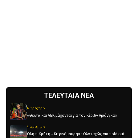
ΤΕΛΕΥΤΑΙΑ ΝΕΑ
4 ώρες πριν
«Θέλτα και ΑΕΚ μάχονται για τον Κέρβιν Αριάνγκα»
4 ώρες πριν
Όλη η Κρήτη «Κιτρινόμαυρη» : Ολοταχώς για sold out