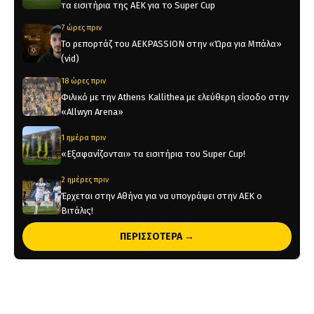
τα εισιτήρια της ΑΕΚ για το Super Cup
7 ώρες πριν
Το ρεπορτάζ του AEKPASSION στην «Ώρα για Μπάλα»
(vid)
18 ώρες πριν
Φιλικό με την Athens Kallithea με ελεύθερη είσοδο στην
«Allwyn Arena»
1 ημέρα πριν
«Εξαφανίζονται» τα εισιτήρια του Super Cup!
2 ημέρες πριν
Έρχεται στην Αθήνα για να υπογράψει στην ΑΕΚ ο
Βιτάλις!
2 ημέρες πριν
ΠΕΡΙΣΣΟΤΕΡΑ →
Ολοκληρώνεται μέσα στην ημέρα η μεταγραφή του
Βιτάλις στην ΑΕΚ
2 ημέρες πριν
Στην κυκλοφορία τα εισιτήρια για το Super Cup