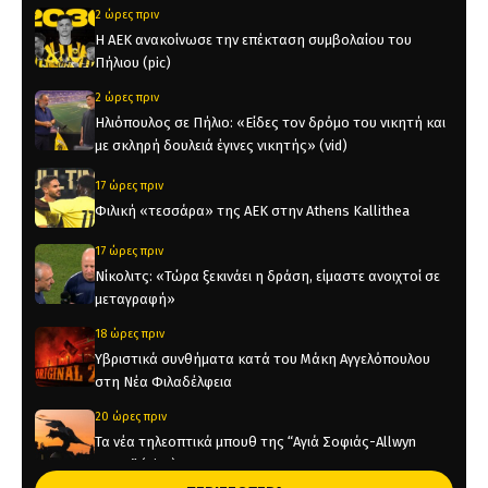
2 ώρες πριν
Η ΑΕΚ ανακοίνωσε την επέκταση συμβολαίου του
Πήλιου (pic)
2 ώρες πριν
Ηλιόπουλος σε Πήλιο: «Είδες τον δρόμο του νικητή και
με σκληρή δουλειά έγινες νικητής» (vid)
17 ώρες πριν
Φιλική «τεσσάρα» της ΑΕΚ στην Athens Kallithea
17 ώρες πριν
Νίκολιτς: «Τώρα ξεκινάει η δράση, είμαστε ανοιχτοί σε
μεταγραφή»
18 ώρες πριν
Υβριστικά συνθήματα κατά του Μάκη Αγγελόπουλου
στη Νέα Φιλαδέλφεια
20 ώρες πριν
Τα νέα τηλεοπτικά μπουθ της “Αγιά Σοφιάς-Allwyn
Arena” (pics)