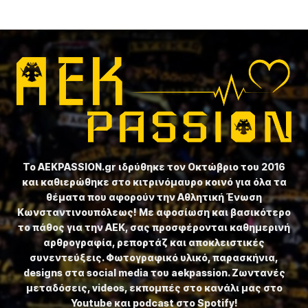
Το ⁦AEKPASSION.gr⁩ ιδρύθηκε τον Οκτώβριο του 2016
και καθιερώθηκε στο κιτρινόμαυρο κοινό για όλα τα
θέματα που αφορούν την Αθλητική Ένωση
Κωνσταντινουπόλεως! Με αφοσίωση και βασικότερο
το πάθος για την ΑΕΚ, σας προσφέρονται καθημερινή
αρθρογραφία, ρεπορτάζ και αποκλειστικές
συνεντεύξεις. Φωτογραφικό υλικό, παρασκήνια,
designs στα social media του aekpassion. Ζωντανές
μεταδόσεις, videos, εκπομπές στο κανάλι μας στο
Youtube και podcast στο Spotify!