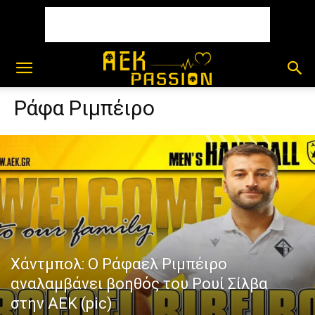
Ράφα Ριμπέιρο
Χάντμπολ: Ο Ράφαελ Ριμπέιρο
αναλαμβάνει βοηθός του Ρουί Σίλβα
στην ΑΕΚ (pic)