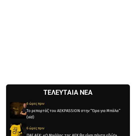
ΤΕΛΕΥΤΑΙΑ ΝΕΑ
6 ώρες πριν
Το ρεπορτάζ του AEKPASSION στην “Ώρα για Μπάλα”
(vid)
6 ώρες πριν
ΠΑΕ ΑΕΚ: «Ο Μιχάλης της ΑΕΚ θα είναι πάντα εδώ!»