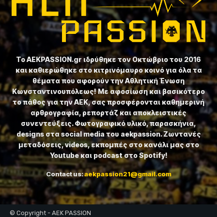
Το ⁦AEKPASSION.gr⁩ ιδρύθηκε τον Οκτώβριο του 2016
και καθιερώθηκε στο κιτρινόμαυρο κοινό για όλα τα
θέματα που αφορούν την Αθλητική Ένωση
Κωνσταντινουπόλεως! Με αφοσίωση και βασικότερο
το πάθος για την ΑΕΚ, σας προσφέρονται καθημερινή
αρθρογραφία, ρεπορτάζ και αποκλειστικές
συνεντεύξεις. Φωτογραφικό υλικό, παρασκήνια,
designs στα social media του aekpassion. Ζωντανές
μεταδόσεις, videos, εκπομπές στο κανάλι μας στο
Youtube και podcast στο Spotify!
Contact us:
aekpassion21@gmail.com
© Copyright - AEK PASSION