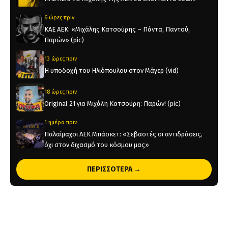
6 ώρες πριν
KAE AEK: «Μιχάλης Κατσούρης – Πάντα, Παντού,
Παρών» (pic)
13 ώρες πριν
Η υποδοχή του Ηλιόπουλου στον Μάγερ (vid)
18 ώρες πριν
Original 21 για Μιχάλη Κατσούρη: Παρών! (pic)
1 ημέρα πριν
Παλαίμαχοι ΑΕΚ Μπάσκετ: «Σεβαστές οι αντιδράσεις,
όχι στον διχασμό του κόσμου μας»
1 ημέρα πριν
ΠΕΡΙΣΣΟΤΕΡΑ →
Χάντμπολ Γυναικών: Παίκτρια της ΑΕΚ η Νικολίνα
Ανδρέου
2 ημέρες πριν
Επίσημο: Στην ΑΕΚ ο Λάντερς Νόλεϊ