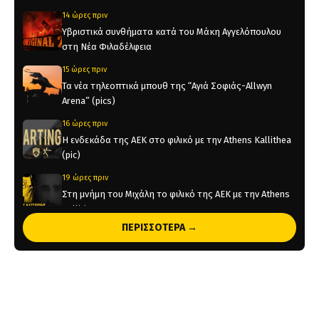
14 ώρες πριν
Υβριστικά συνθήματα κατά του Μάκη Αγγελόπουλου
στη Νέα Φιλαδέλφεια
15 ώρες πριν
Τα νέα τηλεοπτικά μπουθ της “Αγιά Σοφιάς-Allwyn
Arena” (pics)
16 ώρες πριν
Η ενδεκάδα της ΑΕΚ στο φιλικό με την Athens Kallithea
(pic)
19 ώρες πριν
Στη μνήμη του Μιχάλη το φιλικό της ΑΕΚ με την Athens
Kallithea
ΠΕΡΙΣΣΟΤΕΡΑ →
19 ώρες πριν
Τέλος από την ΑΕΚ ο Δέδες
1 ημέρα πριν
Το ρεπορτάζ του AEKPASSION στην “Ώρα για Μπάλα”
(vid)