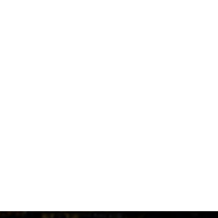
1 ημέρα πριν
Το ρεπορτάζ του AEKPASSION στην “Ώρα για Μπάλα”
(vid)