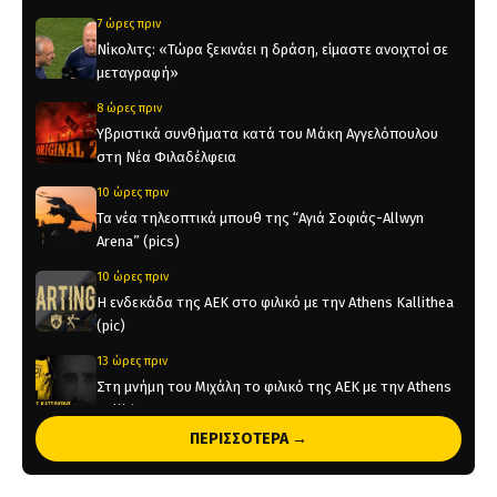
7 ώρες πριν
Νίκολιτς: «Τώρα ξεκινάει η δράση, είμαστε ανοιχτοί σε
μεταγραφή»
8 ώρες πριν
Υβριστικά συνθήματα κατά του Μάκη Αγγελόπουλου
στη Νέα Φιλαδέλφεια
10 ώρες πριν
Τα νέα τηλεοπτικά μπουθ της “Αγιά Σοφιάς-Allwyn
Arena” (pics)
10 ώρες πριν
Η ενδεκάδα της ΑΕΚ στο φιλικό με την Athens Kallithea
(pic)
13 ώρες πριν
Στη μνήμη του Μιχάλη το φιλικό της ΑΕΚ με την Athens
Kallithea
ΠΕΡΙΣΣΟΤΕΡΑ →
13 ώρες πριν
Τέλος από την ΑΕΚ ο Δέδες