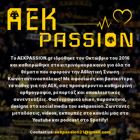
Το ⁦AEKPASSION.gr⁩ ιδρύθηκε τον Οκτώβριο του 2016
και καθιερώθηκε στο κιτρινόμαυρο κοινό για όλα τα
θέματα που αφορούν την Αθλητική Ένωση
Κωνσταντινουπόλεως! Με αφοσίωση και βασικότερο
το πάθος για την ΑΕΚ, σας προσφέρονται καθημερινή
αρθρογραφία, ρεπορτάζ και αποκλειστικές
συνεντεύξεις. Φωτογραφικό υλικό, παρασκήνια,
designs στα social media του aekpassion. Ζωντανές
μεταδόσεις, videos, εκπομπές στο κανάλι μας στο
Youtube και podcast στο Spotify!
Contact us:
aekpassion21@gmail.com