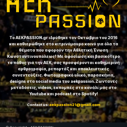
Το ⁦AEKPASSION.gr⁩ ιδρύθηκε τον Οκτώβριο του 2016
και καθιερώθηκε στο κιτρινόμαυρο κοινό για όλα τα
θέματα που αφορούν την Αθλητική Ένωση
Κωνσταντινουπόλεως! Με αφοσίωση και βασικότερο
το πάθος για την ΑΕΚ, σας προσφέρονται καθημερινή
αρθρογραφία, ρεπορτάζ και αποκλειστικές
συνεντεύξεις. Φωτογραφικό υλικό, παρασκήνια,
designs στα social media του aekpassion. Ζωντανές
μεταδόσεις, videos, εκπομπές στο κανάλι μας στο
Youtube και podcast στο Spotify!
Contact us:
aekpassion21@gmail.com