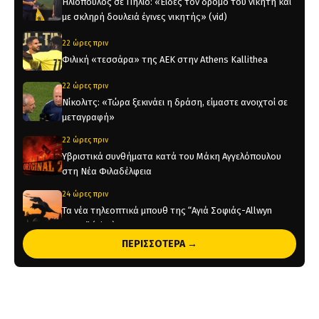
Ηλιόπουλος σε Πήλιο: «Είδες τον δρόμο του νικητή και
με σκληρή δουλειά έγινες νικητής» (vid)
22 ώρες πριν
Φιλική «τεσσάρα» της ΑΕΚ στην Athens Kallithea
22 ώρες πριν
Νίκολιτς: «Τώρα ξεκινάει η δράση, είμαστε ανοιχτοί σε
μεταγραφή»
22 ώρες πριν
Υβριστικά συνθήματα κατά του Μάκη Αγγελόπουλου
στη Νέα Φιλαδέλφεια
24 ώρες πριν
Τα νέα τηλεοπτικά μπουθ της “Αγιά Σοφιάς-Allwyn
Arena” (pics)
ΠΕΡΙΣΣΟΤΕΡΑ →
1 ημέρα πριν
Η ενδεκάδα της ΑΕΚ στο φιλικό με την Athens Kallithea
(pic)
1 ημέρα πριν
Στη μνήμη του Μιχάλη το φιλικό της ΑΕΚ με την Athens