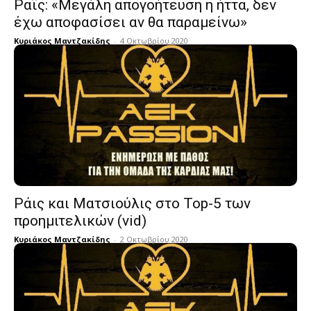
Ραϊς: «Μεγάλη απογοήτευση η ήττα, δεν
έχω αποφασίσει αν θα παραμείνω»
Κυριάκος Μαντζακίδης
-
4 Οκτωβρίου 2020
Ράις και Ματσιούλις στο Top-5 των
προημιτελικών (vid)
Κυριάκος Μαντζακίδης
-
2 Οκτωβρίου 2020