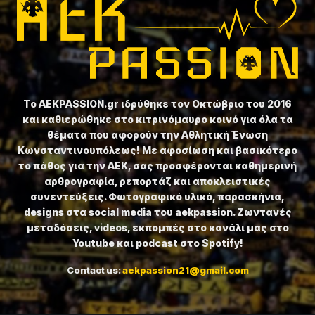
Το ⁦AEKPASSION.gr⁩ ιδρύθηκε τον Οκτώβριο του 2016
και καθιερώθηκε στο κιτρινόμαυρο κοινό για όλα τα
θέματα που αφορούν την Αθλητική Ένωση
Κωνσταντινουπόλεως! Με αφοσίωση και βασικότερο
το πάθος για την ΑΕΚ, σας προσφέρονται καθημερινή
αρθρογραφία, ρεπορτάζ και αποκλειστικές
συνεντεύξεις. Φωτογραφικό υλικό, παρασκήνια,
designs στα social media του aekpassion. Ζωντανές
μεταδόσεις, videos, εκπομπές στο κανάλι μας στο
Youtube και podcast στο Spotify!
Contact us:
aekpassion21@gmail.com