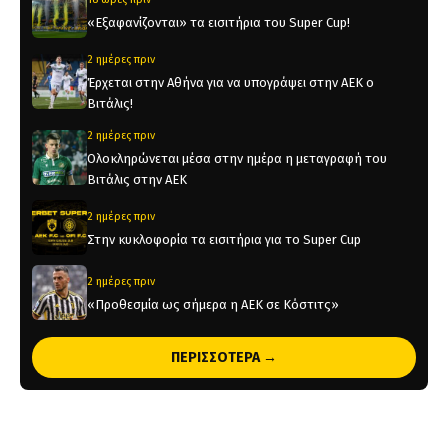
«Εξαφανίζονται» τα εισιτήρια του Super Cup!
2 ημέρες πριν
Έρχεται στην Αθήνα για να υπογράψει στην ΑΕΚ ο
Βιτάλις!
2 ημέρες πριν
Ολοκληρώνεται μέσα στην ημέρα η μεταγραφή του
Βιτάλις στην ΑΕΚ
2 ημέρες πριν
Στην κυκλοφορία τα εισιτήρια για το Super Cup
2 ημέρες πριν
«Προθεσμία ως σήμερα η ΑΕΚ σε Κόστιτς»
2 ημέρες πριν
ΠΕΡΙΣΣΟΤΕΡΑ →
Ορίστηκαν οι αγώνες της ΑΕΚ για τα πλέι οφ του
Champions League
2 ημέρες πριν
Η παρακάμερα του ΑΕΚ – Σεντ Τρούιντεν (vid)