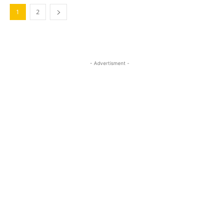
1
2
- Advertisment -