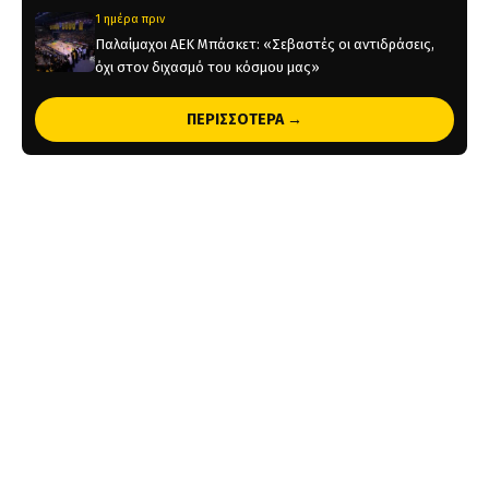
1 ημέρα πριν
Παλαίμαχοι ΑΕΚ Μπάσκετ: «Σεβαστές οι αντιδράσεις,
όχι στον διχασμό του κόσμου μας»
1 ημέρα πριν
ΠΕΡΙΣΣΟΤΕΡΑ →
Χάντμπολ Γυναικών: Παίκτρια της ΑΕΚ η Νικολίνα
Ανδρέου
1 ημέρα πριν
Επίσημο: Στην ΑΕΚ ο Λάντερς Νόλεϊ