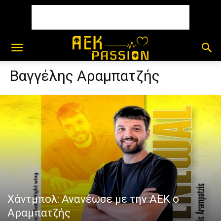
Βαγγέλης Αραμπατζής
Χάντμπολ: Ανανέωσε με την ΑΕΚ ο
Αραμπατζής