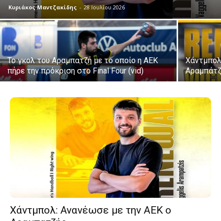
Κυριάκος Μαντζακίδης
-
28 Ιουλίου 2026
Το γκολ του Αραμπατζή με το οποίο η ΑΕΚ
Χάντμπολ:
πήρε την πρόκριση στο Final Four (vid)
Αραμπάτζη
Χάντμπολ: Ανανέωσε με την ΑΕΚ ο