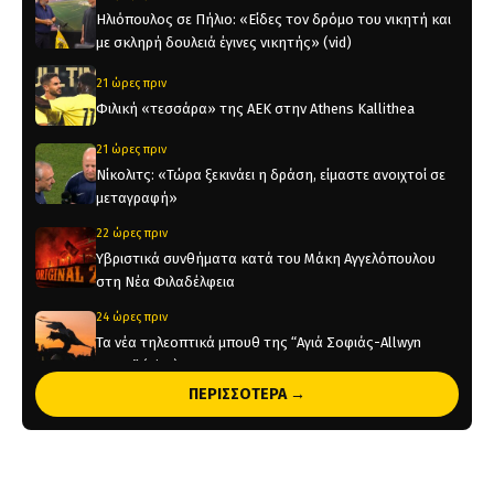
Ηλιόπουλος σε Πήλιο: «Είδες τον δρόμο του νικητή και
με σκληρή δουλειά έγινες νικητής» (vid)
21 ώρες πριν
Φιλική «τεσσάρα» της ΑΕΚ στην Athens Kallithea
21 ώρες πριν
Νίκολιτς: «Τώρα ξεκινάει η δράση, είμαστε ανοιχτοί σε
μεταγραφή»
22 ώρες πριν
Υβριστικά συνθήματα κατά του Μάκη Αγγελόπουλου
στη Νέα Φιλαδέλφεια
24 ώρες πριν
Τα νέα τηλεοπτικά μπουθ της “Αγιά Σοφιάς-Allwyn
Arena” (pics)
ΠΕΡΙΣΣΟΤΕΡΑ →
1 ημέρα πριν
Η ενδεκάδα της ΑΕΚ στο φιλικό με την Athens Kallithea
(pic)
1 ημέρα πριν