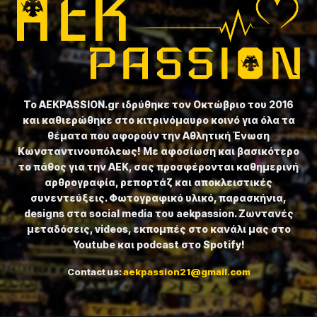
Το ⁦AEKPASSION.gr⁩ ιδρύθηκε τον Οκτώβριο του 2016
και καθιερώθηκε στο κιτρινόμαυρο κοινό για όλα τα
θέματα που αφορούν την Αθλητική Ένωση
Κωνσταντινουπόλεως! Με αφοσίωση και βασικότερο
το πάθος για την ΑΕΚ, σας προσφέρονται καθημερινή
αρθρογραφία, ρεπορτάζ και αποκλειστικές
συνεντεύξεις. Φωτογραφικό υλικό, παρασκήνια,
designs στα social media του aekpassion. Ζωντανές
μεταδόσεις, videos, εκπομπές στο κανάλι μας στο
Youtube και podcast στο Spotify!
Contact us:
aekpassion21@gmail.com