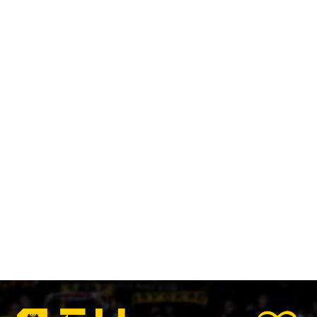
Στη μνήμη του Μιχάλη το φιλικό της ΑΕΚ με την Athens
Kallithea