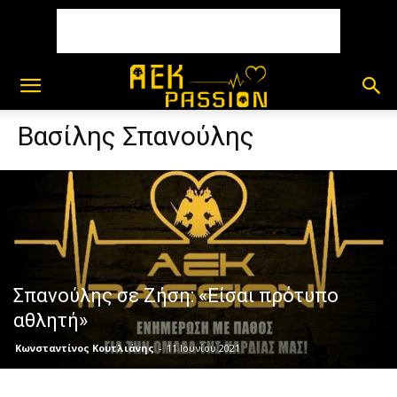
Βασίλης Σπανούλης
Σπανούλης σε Ζήση: «Είσαι πρότυπο
αθλητή»
Κωνσταντίνος Κουτλιάνης
-
11 Ιουνίου 2021