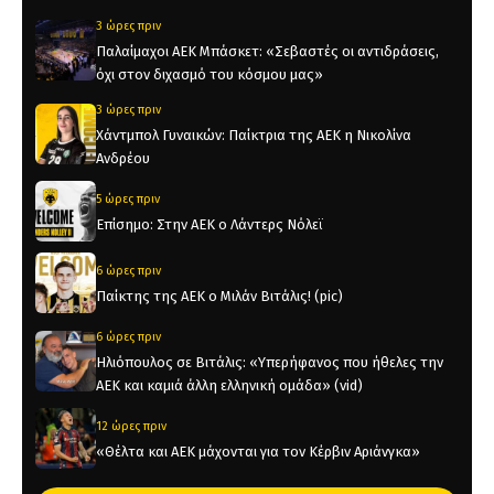
3 ώρες πριν
Παλαίμαχοι ΑΕΚ Μπάσκετ: «Σεβαστές οι αντιδράσεις,
όχι στον διχασμό του κόσμου μας»
3 ώρες πριν
Χάντμπολ Γυναικών: Παίκτρια της ΑΕΚ η Νικολίνα
Ανδρέου
5 ώρες πριν
Επίσημο: Στην ΑΕΚ ο Λάντερς Νόλεϊ
6 ώρες πριν
Παίκτης της ΑΕΚ ο Μιλάν Βιτάλις! (pic)
6 ώρες πριν
Ηλιόπουλος σε Βιτάλις: «Υπερήφανος που ήθελες την
ΑΕΚ και καμιά άλλη ελληνική ομάδα» (vid)
12 ώρες πριν
«Θέλτα και ΑΕΚ μάχονται για τον Κέρβιν Αριάνγκα»
12 ώρες πριν