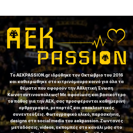
Το ⁦AEKPASSION.gr⁩ ιδρύθηκε τον Οκτώβριο του 2016
και καθιερώθηκε στο κιτρινόμαυρο κοινό για όλα τα
θέματα που αφορούν την Αθλητική Ένωση
Κωνσταντινουπόλεως! Με αφοσίωση και βασικότερο
το πάθος για την ΑΕΚ, σας προσφέρονται καθημερινή
αρθρογραφία, ρεπορτάζ και αποκλειστικές
συνεντεύξεις. Φωτογραφικό υλικό, παρασκήνια,
designs στα social media του aekpassion. Ζωντανές
μεταδόσεις, videos, εκπομπές στο κανάλι μας στο