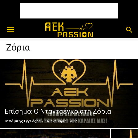
Ζόρια
Επίσημο: Ο Νταντσένκο στη Ζόρια
Μπάμπης Εγγλέζος
-
14 Ιανουαρίου 2022