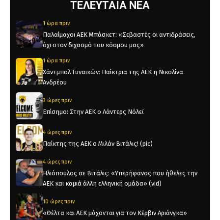
ΤΕΛΕΥΤΑΙΑ ΝΕΑ
1 ώρα πριν
Παλαίμαχοι ΑΕΚ Μπάσκετ: «Σεβαστές οι αντιδράσεις,
όχι στον διχασμό του κόσμου μας»
1 ώρα πριν
Χάντμπολ Γυναικών: Παίκτρια της ΑΕΚ η Νικολίνα
Ανδρέου
3 ώρες πριν
Επίσημο: Στην ΑΕΚ ο Λάντερς Νόλεϊ
4 ώρες πριν
Παίκτης της ΑΕΚ ο Μιλάν Βιτάλις! (pic)
4 ώρες πριν
Ηλιόπουλος σε Βιτάλις: «Υπερήφανος που ήθελες την
ΑΕΚ και καμιά άλλη ελληνική ομάδα» (vid)
10 ώρες πριν
«Θέλτα και ΑΕΚ μάχονται για τον Κέρβιν Αριάνγκα»