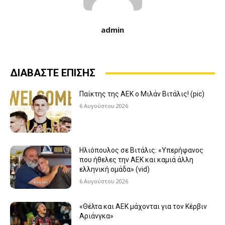
admin
ΔΙΑΒΑΣΤΕ ΕΠΙΣΗΣ
Παίκτης της ΑΕΚ ο Μιλάν Βιτάλις! (pic)
6 Αυγούστου 2026
Ηλιόπουλος σε Βιτάλις: «Υπερήφανος
που ήθελες την ΑΕΚ και καμιά άλλη
ελληνική ομάδα» (vid)
6 Αυγούστου 2026
«Θέλτα και ΑΕΚ μάχονται για τον Κέρβιν
Αριάνγκα»