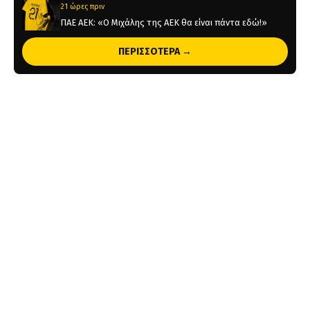
21 ώρες πριν
ΠΑΕ ΑΕΚ: «Ο Μιχάλης της ΑΕΚ θα είναι πάντα εδώ!»
21 ώρες πριν
ΠΕΡΙΣΣΟΤΕΡΑ →
KAE AEK: «Μιχάλης Κατσούρης – Πάντα, Παντού,
Παρών» (pic)
1 ημέρα πριν
Η υποδοχή του Ηλιόπουλου στον Μάγερ (vid)