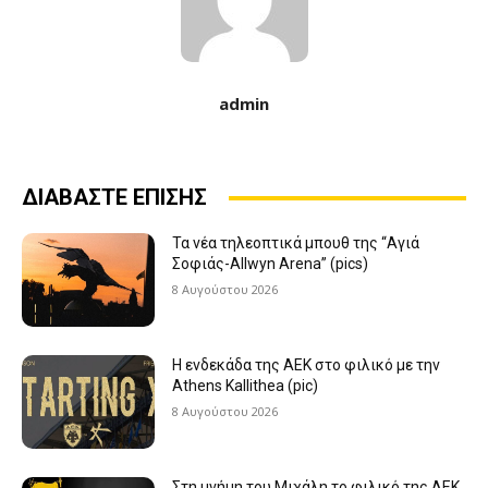
admin
ΔΙΑΒΑΣΤΕ ΕΠΙΣΗΣ
Τα νέα τηλεοπτικά μπουθ της “Αγιά
Σοφιάς-Allwyn Arena” (pics)
8 Αυγούστου 2026
Η ενδεκάδα της ΑΕΚ στο φιλικό με την
Athens Kallithea (pic)
8 Αυγούστου 2026
Στη μνήμη του Μιχάλη το φιλικό της ΑΕΚ