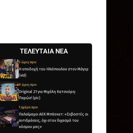
ΤΕΛΕΥΤΑΙΑ ΝΕΑ
3 ώρες πριν
Η υποδοχή του Ηλιόπουλου στον Μάγερ
(vid)
9 ώρες πριν
Original 21 για Μιχάλη Κατσούρη:
Παρών! (pic)
1 ημέρα πριν
Παλαίμαχοι ΑΕΚ Μπάσκετ: «Σεβαστές οι
αντιδράσεις, όχι στον διχασμό του
κόσμου μας»