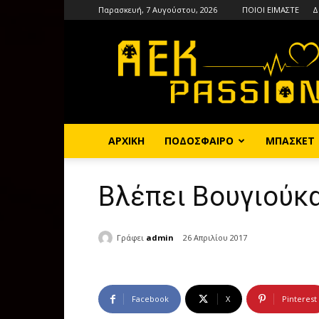
Παρασκευή, 7 Αυγούστου, 2026
ΠΟΙΟΙ ΕΙΜΑΣΤΕ
Δ
AEKPASSION
ΑΡΧΙΚΗ
ΠΟΔΟΣΦΑΙΡΟ
ΜΠΑΣΚΕΤ
Βλέπει Βουγιούκα
Γράφει
admin
26 Απριλίου 2017
Facebook
X
Pinterest