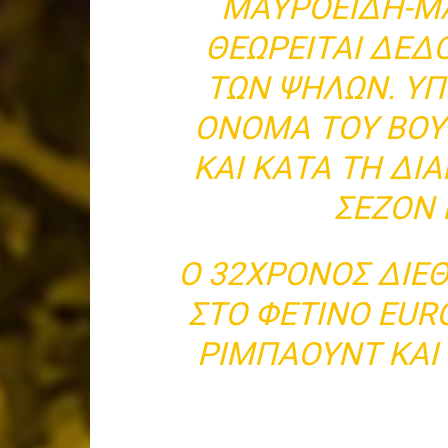
ΜΑΥΡΟΕΙΔΉ-Μ
ΘΕΩΡΕΊΤΑΙ ΔΕΔΟ
ΤΩΝ ΨΗΛΏΝ. ΥΠ
ΌΝΟΜΑ ΤΟΥ ΒΟΥΓ
ΚΑΙ ΚΑΤΆ ΤΗ ΔΙ
ΣΕΖΌΝ 
Ο 32ΧΡΟΝΟΣ ΔΙΕ
ΣΤΟ ΦΕΤΙΝΌ EURO
ΡΙΜΠΆΟΥΝΤ ΚΑΙ 