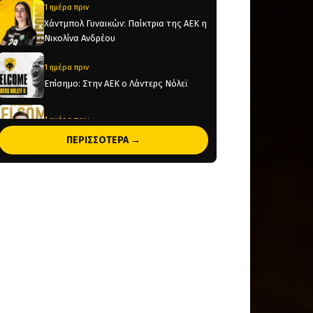
1 ημέρα πριν
Χάντμπολ Γυναικών: Παίκτρια της ΑΕΚ η
Νικολίνα Ανδρέου
1 ημέρα πριν
Επίσημο: Στην ΑΕΚ ο Λάντερς Νόλεϊ
1 ημέρα πριν
Παίκτης της ΑΕΚ ο Μιλάν Βιτάλις! (pic)
ΠΕΡΙΣΣΟΤΕΡΑ →
1 ημέρα πριν
Ηλιόπουλος σε Βιτάλις: «Υπερήφανος
που ήθελες την ΑΕΚ και καμιά άλλη
ελληνική ομάδα» (vid)
1 ημέρα πριν
«Θέλτα και ΑΕΚ μάχονται για τον Κέρβιν
Αριάνγκα»